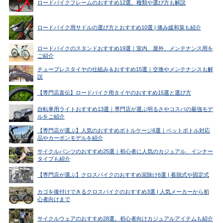
ロードバイクフレームのおすすめ12選。種類や選び方も解説
ロードバイク用サドルの選び方とおすすめ10選 | 痛み緩和策も紹介
ロードバイクのスタンドおすすめ19選｜室内、屋外、メンテナンス用を
ご紹介
チューブレスタイヤの仕組み＆おすすめ15選｜交換やメンテナンスも解
説
【専門店直伝】ロードバイク用タイヤのおすすめ15選と選び方
自転車用ライトおすすめ13選｜専門店が選ぶ明るさやコスパの最強モデ
ルをご紹介
【専門店が選ぶ】人気のおすすめボトルケージ6選｜ペットボトル対応
品やカーボンモデルを紹介
サイクルパンツのおすすめ25選｜初心者に人気のカジュアル、インナー
タイプも紹介
【専門店が選ぶ】クロスバイクのおすすめ泥除け6選 | 着脱式や固定式
カゴを後付けできるクロスバイクのおすすめ3選 | 人気メーカーから初
心者向けまで
サイクルウェアのおすすめ28選。初心者向けカジュアルアイテムも紹介