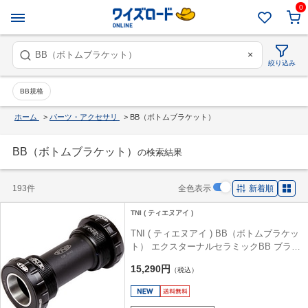
0
×
絞り込み
BB規格
ホーム
>
パーツ・アクセサリ
>
BB（ボトムブラケット）
BB（ボトムブラケット）
の検索結果
193件
全色表示
新着順
TNI ( ティエヌアイ )
TNI ( ティエヌアイ ) BB（ボトムブラケッ
ト） エクスターナルセラミックBB ブラッ
ク シマノ/ITA
15,290円
（税込）