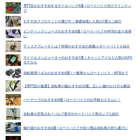
専門店がおすすめするサドルバッグ6選 | ロードバイク向けラインナッ
プ
おすすめスプロケットの選び方｜基礎知識と人気の7選もご紹介
ビンディングシューズのおすすめ8選 | ロードバイクやMTBの走り改善
に
ディスクブレーキとは？特徴やおすすめの搭載スポーツバイクを紹介
サイクルコンピューターのおすすめ7選｜キャットアイなど人気のGPS
モデルも
自転車用ペダルのおすすめ9選 | 一般車からロードバイク・MTBまで
【専門店が厳選】自転車の鍵おすすめ19選。正しい鍵のかけ方も解説
バーテープのおすすめ9選 | ロードバイクのお手軽カスタムに！
自転車の空気入れ | バルブ形式やロードバイク用ポンプも紹介
輪行袋のおすすめ6選 | ロードバイクや折り畳み自転車の持ち運びに