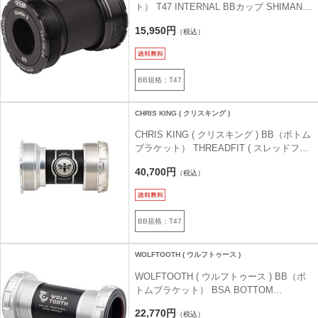
ト） T47 INTERNAL BBカップ SHIMANO
工具付き
15,950円
（税込）
BB規格：T47
CHRIS KING ( クリスキング )
CHRIS KING ( クリスキング ) BB（ボトム
ブラケット） THREADFIT ( スレッドフィ
ット ) T47A 30 シルバー スチールベアリ
40,700円
（税込）
ング
BB規格：T47
WOLFTOOTH ( ウルフトゥース )
WOLFTOOTH ( ウルフトゥース ) BB（ボ
トムブラケット） BSA BOTTOM
BRACKET ロウシルバー 24mm for
22,770円
（税込）
Shimano