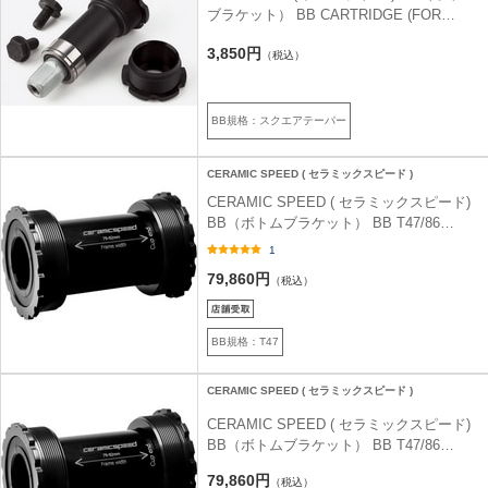
ブラケット） BB CARTRIDGE (FOR
SPIDERCRANK) 119MM JIS
3,850円
（税込）
BB規格：スクエアテーパー
CERAMIC SPEED ( セラミックスピード )
CERAMIC SPEED ( セラミックスピード)
BB（ボトムブラケット） BB T47/86
SHIMANO COATED ( BB T47/86 シマノ
1
コーテッド ) ブラック
79,860円
（税込）
BB規格：T47
CERAMIC SPEED ( セラミックスピード )
CERAMIC SPEED ( セラミックスピード)
BB（ボトムブラケット） BB T47/86
SRAM DUB COATED ( BB T47/86 スラム
79,860円
（税込）
ダブ コーテッド ) ブラック