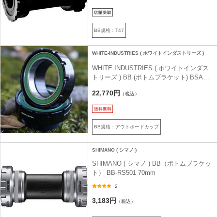
BB規格：T47
WHITE-INDUSTRIES ( ホワイトインダストリーズ )
WHITE INDUSTRIES ( ホワイトインダス
トリーズ ) BB (ボトムブラケット) BSA
BB 30mm スピンドル / スチールベアリン
22,770円
（税込）
グ ブラック
BB規格：アウトボードカップ
SHIMANO ( シマノ )
SHIMANO ( シマノ ) BB（ボトムブラケッ
ト） BB-RS501 70mm
2
3,183円
（税込）