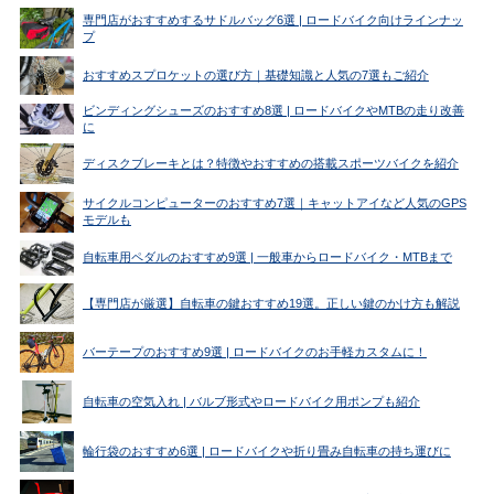
専門店がおすすめするサドルバッグ6選 | ロードバイク向けラインナッ
プ
おすすめスプロケットの選び方｜基礎知識と人気の7選もご紹介
ビンディングシューズのおすすめ8選 | ロードバイクやMTBの走り改善
に
ディスクブレーキとは？特徴やおすすめの搭載スポーツバイクを紹介
サイクルコンピューターのおすすめ7選｜キャットアイなど人気のGPS
モデルも
自転車用ペダルのおすすめ9選 | 一般車からロードバイク・MTBまで
【専門店が厳選】自転車の鍵おすすめ19選。正しい鍵のかけ方も解説
バーテープのおすすめ9選 | ロードバイクのお手軽カスタムに！
自転車の空気入れ | バルブ形式やロードバイク用ポンプも紹介
輪行袋のおすすめ6選 | ロードバイクや折り畳み自転車の持ち運びに