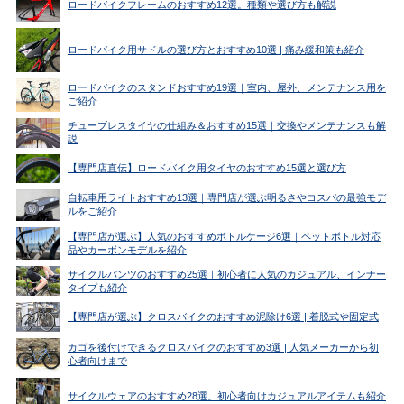
ロードバイクフレームのおすすめ12選。種類や選び方も解説
ロードバイク用サドルの選び方とおすすめ10選 | 痛み緩和策も紹介
ロードバイクのスタンドおすすめ19選｜室内、屋外、メンテナンス用を
ご紹介
チューブレスタイヤの仕組み＆おすすめ15選｜交換やメンテナンスも解
説
【専門店直伝】ロードバイク用タイヤのおすすめ15選と選び方
自転車用ライトおすすめ13選｜専門店が選ぶ明るさやコスパの最強モデ
ルをご紹介
【専門店が選ぶ】人気のおすすめボトルケージ6選｜ペットボトル対応
品やカーボンモデルを紹介
サイクルパンツのおすすめ25選｜初心者に人気のカジュアル、インナー
タイプも紹介
【専門店が選ぶ】クロスバイクのおすすめ泥除け6選 | 着脱式や固定式
カゴを後付けできるクロスバイクのおすすめ3選 | 人気メーカーから初
心者向けまで
サイクルウェアのおすすめ28選。初心者向けカジュアルアイテムも紹介