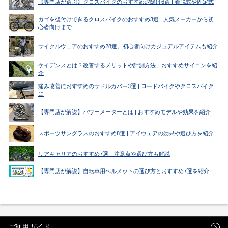
【専門店が選ぶ】クロスバイクのおすすめ泥除け6選 | 着脱式や固定式
カゴを後付けできるクロスバイクのおすすめ3選 | 人気メーカーから初
心者向けまで
サイクルウェアのおすすめ28選。初心者向けカジュアルアイテムも紹介
ケイデンスとは？改善するメリットや計測方法、おすすめサイコンを紹
介
痛み改善におすすめのサドルカバー3選 | ロードバイクやクロスバイク
に
【専門店が解説】パワーメーターとは | おすすめモデルや効果を紹介
スポーツサングラスのおすすめ8選 | アイウェアの効果や選び方を紹介
リアキャリアのおすすめ7選｜注意点や選び方も解説
【専門店が解説】自転車用ヘルメットの選び方とおすすめ7選を紹介
ご利用ガイド