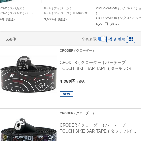
zi:k ( フィジーク )
CICLOVATION ( シクロベイション
SUPACAZ ( スパカズ )
zi:k ( フィジーク ) TEMPO マイ
)
SUPACAZ ( スパカズ ) バー
テックス クラシック 2MM オ
CICLOVATION ( シクロベイション
SUPER STICKY KUSH SPLAT
60円
5,200円
（税込）
（税込）
ンジ
) バーテープ LEATHER TOUCH (
スーパースティッキークッシュ
6,270円
（税込）
レザータッチ ) フュージョン レッ
プラット ) オイルスリック
ド
668件
全色表示
新着順
CRODER ( クローダー )
CRODER ( クローダー ) バーテープ
TOUCH BIKE BAR TAPE ( タッチ バイク
バーテープ ) ウーリン 3275 ブラック
4,380円
（税込）
CRODER ( クローダー )
CRODER ( クローダー ) バーテープ
TOUCH BIKE BAR TAPE ( タッチ バイク
バーテープ ) クリスマスリミテッドエディ