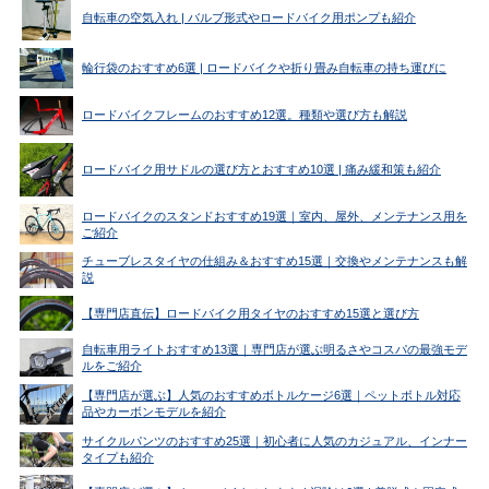
自転車の空気入れ | バルブ形式やロードバイク用ポンプも紹介
輪行袋のおすすめ6選 | ロードバイクや折り畳み自転車の持ち運びに
ロードバイクフレームのおすすめ12選。種類や選び方も解説
ロードバイク用サドルの選び方とおすすめ10選 | 痛み緩和策も紹介
ロードバイクのスタンドおすすめ19選｜室内、屋外、メンテナンス用を
ご紹介
チューブレスタイヤの仕組み＆おすすめ15選｜交換やメンテナンスも解
説
【専門店直伝】ロードバイク用タイヤのおすすめ15選と選び方
自転車用ライトおすすめ13選｜専門店が選ぶ明るさやコスパの最強モデ
ルをご紹介
【専門店が選ぶ】人気のおすすめボトルケージ6選｜ペットボトル対応
品やカーボンモデルを紹介
サイクルパンツのおすすめ25選｜初心者に人気のカジュアル、インナー
タイプも紹介