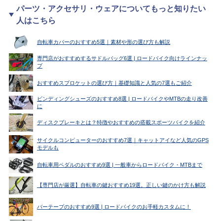
パーツ・アクセサリ・ウェアについてもっと知りたい
人はこちら
自転車カバーのおすすめ5選｜素材や形の選び方も解説
専門店がおすすめするサドルバッグ6選 | ロードバイク向けラインナッ
プ
おすすめスプロケットの選び方｜基礎知識と人気の7選もご紹介
ビンディングシューズのおすすめ8選 | ロードバイクやMTBの走り改善
に
ディスクブレーキとは？特徴やおすすめの搭載スポーツバイクを紹介
サイクルコンピューターのおすすめ7選｜キャットアイなど人気のGPS
モデルも
自転車用ペダルのおすすめ9選 | 一般車からロードバイク・MTBまで
【専門店が厳選】自転車の鍵おすすめ19選。正しい鍵のかけ方も解説
バーテープのおすすめ9選 | ロードバイクのお手軽カスタムに！