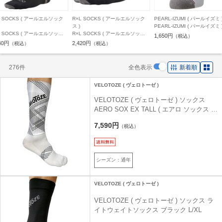
L SOCKS ( アールエルソック
R×L SOCKS ( アールエルソック
PEARL-IZUMI ( パールイズミ 
ス )
PEARL-IZUMI ( パールイズミ 
L SOCKS ( アールエルソック
R×L SOCKS ( アールエルソック
ックス 46 クールネス ソック
1,650円
（税込）
) ソックス HEEL LOCK R バイ
ス ) ソックス HEEL LOCK S グリ
ワイト M
40円
2,420円
（税込）
（税込）
グリップ ソックス レギュラー
ップ バイク ソックス ショート (ラ
ンド) ブラック L ( 26-28cm )
ウンド) ブラック L ( 26-28cm )
276件
全色表示
新着順
VELOTOZE ( ヴェロトーゼ )
VELOTOZE ( ヴェロトーゼ ) ソックス
AERO SOX EX TALL ( エアロ ソックス エ
キストラ トール ) ホワイト S/M 37-42.5
7,590円
（税込）
シーズン：通年
VELOTOZE ( ヴェロトーゼ )
VELOTOZE ( ヴェロトーゼ ) ソックス ラ
イトウェイトソックス ブラック L/XL