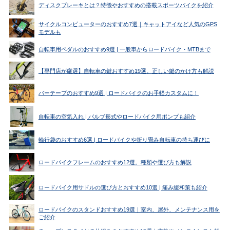
ディスクブレーキとは？特徴やおすすめの搭載スポーツバイクを紹介
サイクルコンピューターのおすすめ7選｜キャットアイなど人気のGPS
モデルも
自転車用ペダルのおすすめ9選 | 一般車からロードバイク・MTBまで
【専門店が厳選】自転車の鍵おすすめ19選。正しい鍵のかけ方も解説
バーテープのおすすめ9選 | ロードバイクのお手軽カスタムに！
自転車の空気入れ | バルブ形式やロードバイク用ポンプも紹介
輪行袋のおすすめ6選 | ロードバイクや折り畳み自転車の持ち運びに
ロードバイクフレームのおすすめ12選。種類や選び方も解説
ロードバイク用サドルの選び方とおすすめ10選 | 痛み緩和策も紹介
ロードバイクのスタンドおすすめ19選｜室内、屋外、メンテナンス用を
ご紹介