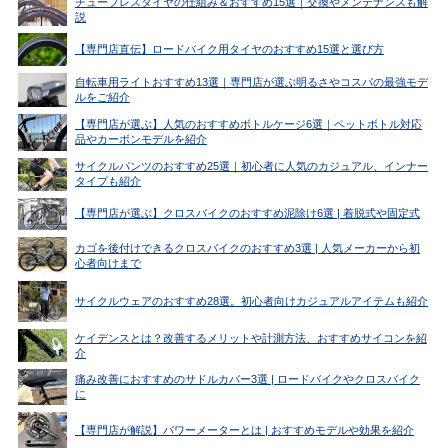
チューブレスタイヤの仕組み＆おすすめ15選｜交換やメンテナンスも解
説
【専門店直伝】ロードバイク用タイヤのおすすめ15選と選び方
自転車用ライトおすすめ13選｜専門店が選ぶ明るさやコスパの最強モデ
ルをご紹介
【専門店が選ぶ】人気のおすすめボトルケージ6選｜ペットボトル対応
品やカーボンモデルを紹介
サイクルパンツのおすすめ25選｜初心者に人気のカジュアル、インナー
タイプも紹介
【専門店が選ぶ】クロスバイクのおすすめ泥除け6選 | 着脱式や固定式
カゴを後付けできるクロスバイクのおすすめ3選 | 人気メーカーから初
心者向けまで
サイクルウェアのおすすめ28選。初心者向けカジュアルアイテムも紹介
ケイデンスとは？改善するメリットや計測方法、おすすめサイコンを紹
介
痛み改善におすすめのサドルカバー3選 | ロードバイクやクロスバイク
に
【専門店が解説】パワーメーターとは | おすすめモデルや効果を紹介