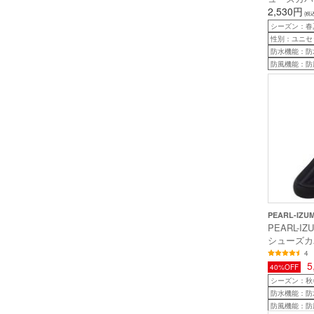
COVER 
2,530円
(税込
ー ) ホワ
シーズン：春
性別：ユニセ
防水機能：防
防風機能：防
PEARL-IZU
PEARL-IZ
シューズカバ
ブレーク 
4
5
40%OFF
シーズン：秋
防水機能：防
防風機能：防