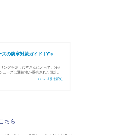
の防寒対策ガイド | Y's
クリングを楽しむ皆さんにとって、冷え
シューズは通気性が重視された設計が
快適にするための足元の防寒対…
こちら