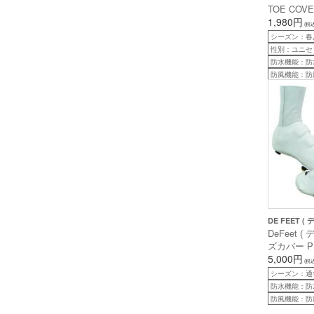
TOE COV
1,980円
(税込
シーズン：春
性別：ユニセ
防水機能：防
防風機能：防
DE FEET (
DeFeet 
ズカバー PR
COVER 
5,000円
(税込
バー ) ホワ
シーズン：通
防水機能：防
防風機能：防