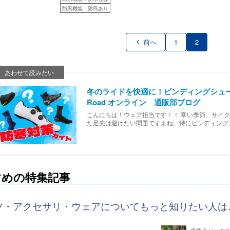
防風機能：防風あり
前へ
1
2
冬のライドを快適に！ビンディングシューズ
Road オンライン 通販部ブログ
こんにちは！ウェア担当です！！ 寒い季節、サイ
た足先は避けたい問題ですよね。特にビンディング
多く、寒さ対策が必要です。今回は、冬のライドを
すめの特集記事
ツ・アクセサリ・ウェアについてもっと知りたい人は