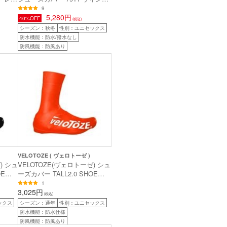
ラック
ブレーク ロード シューズカバ
9
ー ブラック S
5,280円
40%OFF
(税込)
シーズン：秋冬
性別：ユニセックス
防水機能：防水/撥水なし
防風機能：防風あり
VELOTOZE ( ヴェロトーゼ )
) シュ
VELOTOZE(ヴェロトーゼ) シュ
OE
ーズカバー TALL2.0 SHOE
COVER レッド XL
1
3,025円
(税込)
ックス
シーズン：通年
性別：ユニセックス
防水機能：防水仕様
防風機能：防風あり