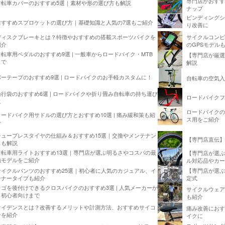
専門店がおすす
自転車カバーのおすすめ5選｜素材や形の選び方も解説
ナップ
ビンディングシ
おすすめスプロケットの選び方｜基礎知識と人気の7選もご紹介
り改善に
ディスクブレーキとは？特徴やおすすめの搭載スポーツバイクを
サイクルコンピ
紹介
のGPSモデル
自転車用ペダルのおすすめ9選 | 一般車からロードバイク・MTB
【専門店が厳選
まで
解説
バーテープのおすすめ9選 | ロードバイクのお手軽カスタムに！
自転車の空気入
輪行袋のおすすめ6選 | ロードバイクや折り畳み自転車の持ち運び
ロードバイクフ
に
ロードバイクの
ロードバイク用サドルの選び方とおすすめ10選 | 痛み緩和策も紹
ス用をご紹介
介
チューブレスタイヤの仕組み＆おすすめ15選｜交換やメンテナン
【専門店直伝】
スも解説
自転車用ライトおすすめ13選｜専門店が選ぶ明るさやコスパの最
【専門店が選ぶ
強モデルをご紹介
ル対応品やカー
【専門店が選ぶ
サイクルパンツのおすすめ25選｜初心者に人気のカジュアル、イ
定式
ンナータイプも紹介
カゴを後付けできるクロスバイクのおすすめ3選 | 人気メーカーか
サイクルウェア
ら初心者向けまで
も紹介
ケイデンスとは？改善するメリットや計測方法、おすすめサイコ
痛み改善におす
ンを紹介
イクに