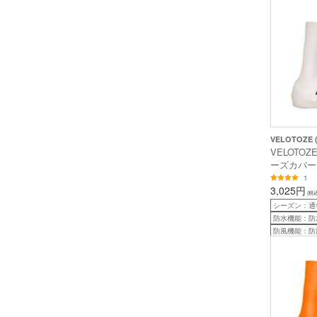
VELOTOZE
VELOTO
ーズカバー T
COVER ホ
1
3,025円
(税込
シーズン：通
防水機能：防
防風機能：防