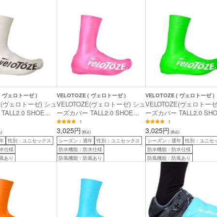
 ( ヴェロトーゼ )
VELOTOZE ( ヴェロトーゼ )
VELOTOZE ( ヴェロトーゼ )
ZE(ヴェロトーゼ) シュ
VELOTOZE(ヴェロトーゼ) シュ
VELOTOZE(ヴェロトーゼ
ALL2.0 SHOE
ーズカバー TALL2.0 SHOE
ーズカバー TALL2.0 SH
ワイト L
COVER ピンク M
COVER グリーン M
1
1
3,025円
3,025円
)
(税込)
(税込)
年
性別：ユニセックス
シーズン：通年
性別：ユニセックス
シーズン：通年
性別：ユニセ
水仕様
防水機能：防水仕様
防水機能：防水仕様
風あり
防風機能：防風あり
防風機能：防風あり