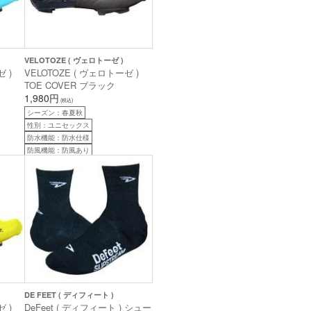
VELOTOZE ( ヴェロトーゼ )
 )
VELOTOZE ( ヴェロトーゼ )
TOE COVER ブラック
1,980円
(税込)
シーズン：春夏秋
性別：ユニセックス
防水機能：防水仕様
防風機能：防風あり
DE FEET ( ディフィート )
 )
DeFeet ( ディフィート ) シュー