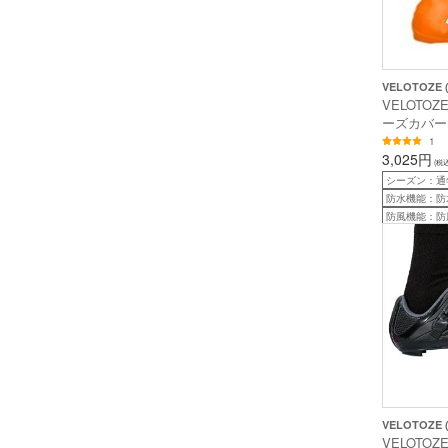
VELOTOZE
VELOTO
ーズカバー T
COVER 
1
3,025円
(税込
シーズン：通
防水機能：防
防風機能：防
VELOTOZE
VELOTOZ