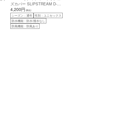
ズカバー SLIPSTREAM D-
LOGO ( スリップストリーム D-
4,200円
(税込)
ロゴ ) ブラック S/M (シューサ
シーズン：通年
性別：ユニセックス
イズ目安:25.0-27.0cm)
防水機能：防水/撥水なし
防風機能：防風あり