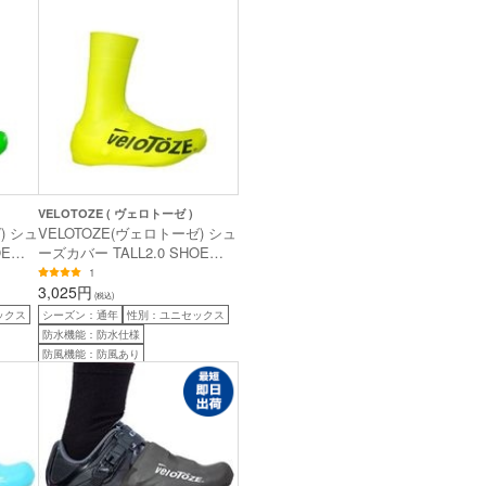
VELOTOZE ( ヴェロトーゼ )
) シュ
VELOTOZE(ヴェロトーゼ) シュ
OE
ーズカバー TALL2.0 SHOE
COVER イエロー M
1
3,025円
(税込)
ックス
シーズン：通年
性別：ユニセックス
防水機能：防水仕様
防風機能：防風あり