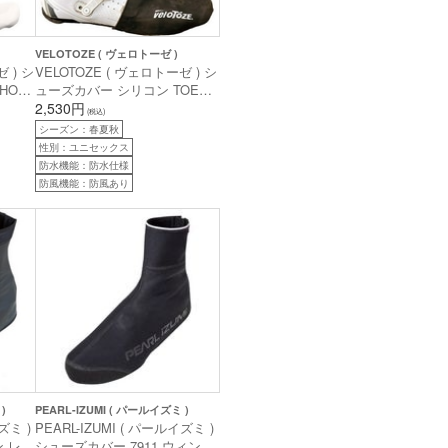
VELOTOZE ( ヴェロトーゼ )
 ) シ
VELOTOZE ( ヴェロトーゼ ) シ
HOE
ューズカバー シリコン TOE
ューズカ
COVER ( シリコン トゥーカバ
2,530円
(税込)
ーサイ
ー ) ブラック フリーサイズ
シーズン：春夏秋
性別：ユニセックス
防水機能：防水仕様
防風機能：防風あり
)
PEARL-IZUMI ( パールイズミ )
ズミ )
PEARL-IZUMI ( パールイズミ )
ン レー
シューズカバー 7911 ウィンド