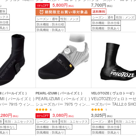
( シリコン トゥーカバ
ーズカバー ブラック L ( 26-
5,800円
サー シューズカバー ブ
7,700円
19%OFF
)
(税込)
(税込)
イト フリーサイズ
27.5cm )
L-XL ( 26-29.5cm )
夏秋
ックス
シーズン：通年
性別：メンズ
シーズン：通年
性別：メンズ
水仕様
防水機能：防水仕様
防水機能：防水仕様
風あり
防風機能：防風あり
防風機能：防風あり
MI ( パールイズミ )
PEARL-IZUMI ( パールイズミ )
VELOTOZE ( ヴェロトーゼ )
UMI ( パールイズミ )
PEARL-IZUMI ( パールイズミ )
VELOTOZE(ヴェロトーゼ
ー 7915 ウィンド
シューズカバー 7975 ウィンド
ーズカバー TALL2.0 SH
ウィンター MTBシュ
ブレーク ライト トゥカバー ブ
COVER ブラック M
4
1
,280円
ーズカバー ブラック M
ラック M
3,080円
3,025円
30%OFF
(税込)
(税込)
(税込)
冬
性別：ユニセックス
シーズン：秋冬
性別：ユニセックス
シーズン：通年
性別：ユニセ
水/撥水なし
防水機能：防水/撥水なし
防水機能：防水仕様
風あり
防風機能：防風あり
防風機能：防風あり