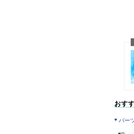
おす
パー