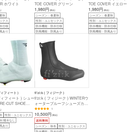
ER ホワイト
TOE COVER グリーン
TOE COVER イエロー
1,980円
1,980円
)
(税込)
(税込)
夏秋
シーズン：春夏秋
シーズン：春夏秋
ックス
性別：ユニセックス
性別：ユニセックス
水仕様
防水機能：防水仕様
防水機能：防水仕様
風あり
防風機能：防風あり
防風機能：防風あり
 ディフィート )
fi'zi:k ( フィジーク )
( ディフィート ) シュー
fi'zi:k ( フィジーク ) WINTERウ
E-CUT SHOE
ォータープルーフシューズカバ
( プレカット シューカ
ーロード用 ブラック L
1
)
イト S/M
10,500円
年
性別：ユニセックス
(税込)
水/撥水なし
風あり
シーズン：秋冬
性別：ユニセックス
防水機能：防水仕様