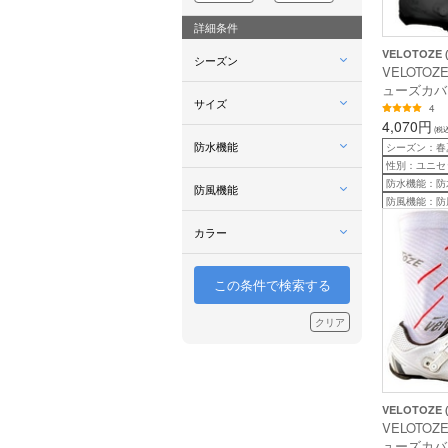
詳細条件
VELOTOZE
シーズン
VELOTOZ
ューズカバー
サイズ
COVER 
4
バー ) ブ
4,070円
(税込
ズ換算目安：2
防水機能
シーズン：春
性別：ユニセ
防水機能：防
防風機能
防風機能：防
カラー
この条件で検索する
クリア
VELOTOZE
VELOTOZ
ューズカバー