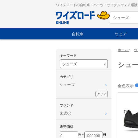
ワイズロードの自転車・パーツ・サイクルウェア通販
自転車
ウェア
ホーム
>
ウ
キーワード
シュ
×
カテゴリ
シューズ
全色表示
クリア
ブランド
未選択
販売価格
円～
円