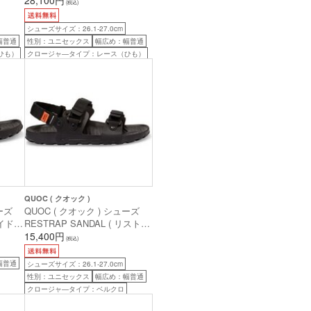
(税込)
ー/ブラック 41.0 ( 26.4cm )
シューズサイズ：26.1-27.0cm
幅普通
性別：ユニセックス
幅広め：幅普通
ひも）
クロージャ―タイプ：レース（ひも）
QUOC ( クオック )
ーズ
QUOC ( クオック ) シューズ
イド )
RESTRAP SANDAL ( リストラ
ップ サンダル ) ブラック 44 (
15,400円
(税込)
27.9cm )
幅普通
シューズサイズ：26.1-27.0cm
性別：ユニセックス
幅広め：幅普通
クロージャ―タイプ：ベルクロ