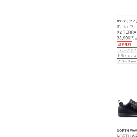
fi'zi:k ( フ
fi'zi:k 
X2 TERRA
GTX ( X
33,900円
(
ラット GTX
ブラック 41 
シューズサイズ：
性別：メンズ
クロージャ―
NORTH WA
NORTH W