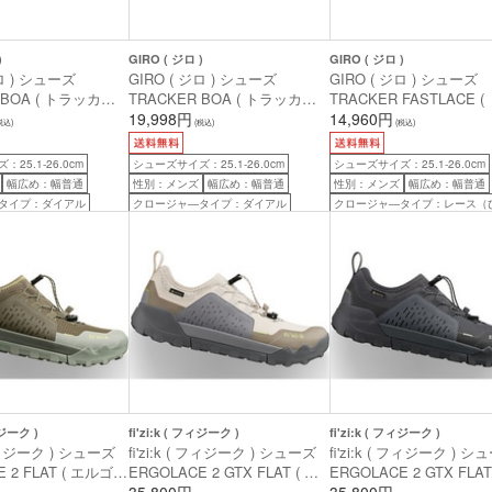
)
GIRO ( ジロ )
GIRO ( ジロ )
ジロ ) シューズ
GIRO ( ジロ ) シューズ
GIRO ( ジロ ) シューズ
 BOA ( トラッカー
TRACKER BOA ( トラッカー
TRACKER FASTLACE (
ク 42 ( 26.0cm )
ボア ) ストーン 41 ( 25.5cm )
19,998円
ッカー ファストレース )
14,960円
税込)
(税込)
(税込)
ック 42 ( 26.0cm )
25.1-26.0cm
シューズサイズ：25.1-26.0cm
シューズサイズ：25.1-26.0cm
幅広め：幅普通
性別：メンズ
幅広め：幅普通
性別：メンズ
幅広め：幅普通
タイプ：ダイアル
クロージャ―タイプ：ダイアル
クロージャ―タイプ：レース（
ィジーク )
fi'zi:k ( フィジーク )
fi'zi:k ( フィジーク )
( フィジーク ) シューズ
fi'zi:k ( フィジーク ) シューズ
fi'zi:k ( フィジーク ) シ
E 2 FLAT ( エルゴレ
ERGOLACE 2 GTX FLAT ( エ
ERGOLACE 2 GTX FLAT
ラット ) フォレストグ
ルゴレース 2 GTX フラット )
35,800円
ルゴレース 2 GTX フラッ
35,800円