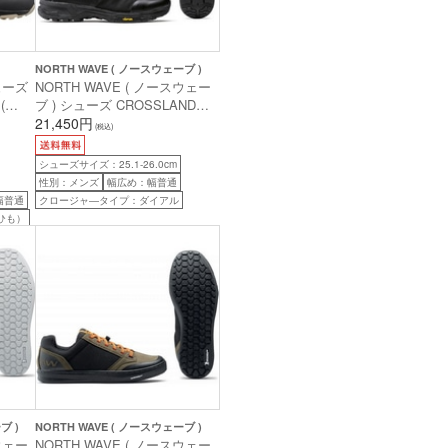
NORTH WAVE ( ノースウェーブ )
シューズ
NORTH WAVE ( ノースウェー
(
ブ ) シューズ CROSSLAND
PLUS ( クロスランド プラス )
21,450円
(税込)
ダークグレー 41 ( 26.0cm )
シューズサイズ：25.1-26.0cm
性別：メンズ
幅広め：幅普通
幅普通
クロージャ―タイプ：ダイアル
ひも）
ブ )
NORTH WAVE ( ノースウェーブ )
スウェー
NORTH WAVE ( ノースウェー