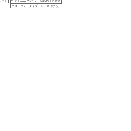
ひも）
性別：ユニセックス
幅広め：幅普通
クロージャ―タイプ：レース（ひも）