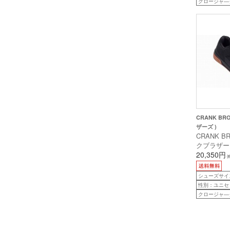
クロージャ―
CRANK BR
ザーズ )
CRANK B
クブラザーズ
STAMP L
20,350円
(
ス ) ブラッ
10/28CM
シューズサイズ：
性別：ユニセ
クロージャ―