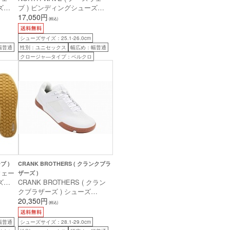
ズ
ブ ) ビンディングシューズ
NT 43
TRIBE 2 ( トライブ 2 )
17,050円
(税込)
FOREST 40 ( 25.0cm )
シューズサイズ：25.1-26.0cm
幅普通
性別：ユニセックス
幅広め：幅普通
クロージャ―タイプ：ベルクロ
ブ )
CRANK BROTHERS ( クランクブラ
スウェー
ザーズ )
ズ
CRANK BROTHERS ( クラン
プ )
クブラザーズ ) シューズ
m )
STAMP LACE ( スタンプ レー
20,350円
(税込)
ス ) ファビオ ヴィブマー シ
グネチャーモデル 11/29CM
幅普通
シューズサイズ：28.1-29.0cm