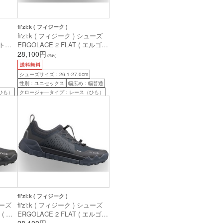
fi'zi:k ( フィジーク )
fi'zi:k ( フィジーク ) シューズ
 トラ
ERGOLACE 2 FLAT ( エルゴレ
 ブラ
ース 2 フラット ) オフホワイト
28,100円
(税込)
41.0 ( 26.4cm )
シューズサイズ：26.1-27.0cm
性別：ユニセックス
幅広め：幅普通
ひも）
クロージャ―タイプ：レース（ひも）
fi'zi:k ( フィジーク )
ューズ
fi'zi:k ( フィジーク ) シューズ
 ( エ
ERGOLACE 2 FLAT ( エルゴレ
ト )
ース 2 フラット ) ダークブル
28,100円