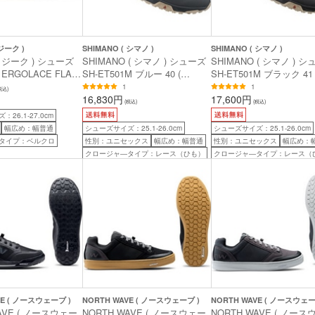
ィジーク )
SHIMANO ( シマノ )
SHIMANO ( シマノ )
( フィジーク ) シューズ
SHIMANO ( シマノ ) シューズ
SHIMANO ( シマノ ) 
 ERGOLACE FLAT
SH-ET501M ブルー 40 (
SH-ET501M ブラック 41 
2 テラ エルゴレース フ
25.2cm )
25.8cm )
1
1
税込)
 ) アイス グレー /
16,830円
17,600円
(税込)
(税込)
( 26.35cm )
26.1-27.0cm
幅広め：幅普通
シューズサイズ：25.1-26.0cm
シューズサイズ：25.1-26.0cm
タイプ：ベルクロ
性別：ユニセックス
幅広め：幅普通
性別：ユニセックス
幅広め：
クロージャ―タイプ：レース（ひも）
クロージャ―タイプ：レース（
VE ( ノースウェーブ )
NORTH WAVE ( ノースウェーブ )
NORTH WAVE ( ノースウェー
AVE ( ノースウェー
NORTH WAVE ( ノースウェー
NORTH WAVE ( ノー