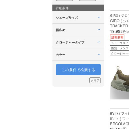
詳細条件
GIRO ( ジロ 
シューズサイズ
GIRO ( 
TRACKER
幅広め
ボア ) ブラッ
19,998円
(
クロージャ―タイプ
シューズサイズ：
性別：メンズ
クロージャ―
カラー
この条件で検索する
クリア
fi'zi:k ( フ
fi'zi:k 
ERGOLAC
ース 2 フ
28,100円