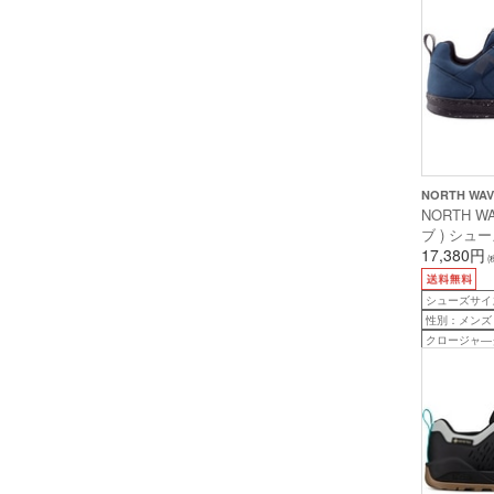
NORTH WA
NORTH W
ブ ) シューズ
EVO ( 
17,380円
(
ヴォ ) ディ
27.4cm )
シューズサイズ：
性別：メンズ
クロージャ―