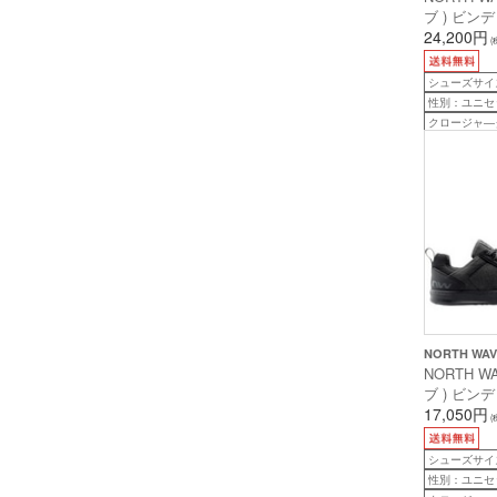
ブ ) ビ
CLAN 2 (
24,200円
(
40 ( 25.0cm
シューズサイズ：
性別：ユニセ
クロージャ―
NORTH WA
NORTH W
ブ ) ビ
TAILWHI
17,050円
(
ブラック 41 
シューズサイズ：
性別：ユニセ