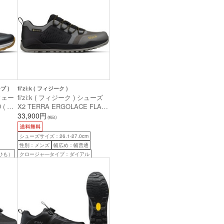
ブ )
fi'zi:k ( フィジーク )
スウェー
fi'zi:k ( フィジーク ) シューズ
 ( フ
X2 TERRA ERGOLACE FLAT
ー/サ
GTX ( X2 テラ エルゴレース フ
33,900円
(税込)
ラット GTX ) アンスラサイト /
ブラック 41 ( 26.35cm )
シューズサイズ：26.1-27.0cm
性別：メンズ
幅広め：幅普通
ひも）
クロージャ―タイプ：ダイアル