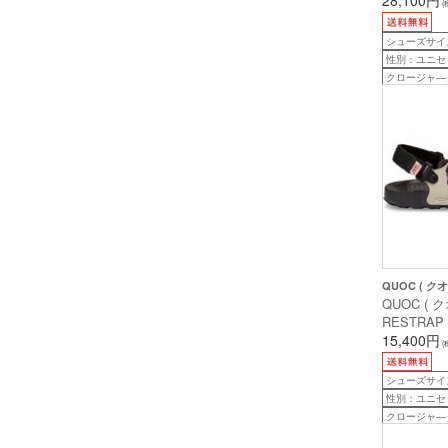
(
リーン/キャメル
)
シューズサイズ：
性別：ユニセ
クロージャ―
QUOC ( クオ
QUOC ( 
RESTRAP
ップ サンダル
15,400円
(
27.3cm )
シューズサイズ：
性別：ユニセ
クロージャ―