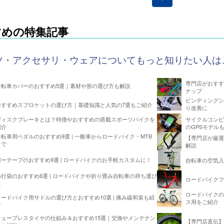
すめの特集記事
ツ・アクセサリ・ウェアについてもっと知りたい人は
専門店がおすす
自転車カバーのおすすめ5選｜素材や形の選び方も解説
ナップ
ビンディングシ
おすすめスプロケットの選び方｜基礎知識と人気の7選もご紹介
り改善に
ディスクブレーキとは？特徴やおすすめの搭載スポーツバイクを
サイクルコンピ
紹介
のGPSモデル
自転車用ペダルのおすすめ9選 | 一般車からロードバイク・MTB
【専門店が厳選
まで
解説
バーテープのおすすめ9選 | ロードバイクのお手軽カスタムに！
自転車の空気入
輪行袋のおすすめ6選 | ロードバイクや折り畳み自転車の持ち運び
ロードバイクフ
に
ロードバイクの
ロードバイク用サドルの選び方とおすすめ10選 | 痛み緩和策も紹
ス用をご紹介
介
チューブレスタイヤの仕組み＆おすすめ15選｜交換やメンテナン
【専門店直伝】