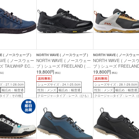
VE ( ノースウェーブ )
NORTH WAVE ( ノースウェーブ )
NORTH WAVE ( ノースウェー
AVE ( ノースウェー
NORTH WAVE ( ノースウェー
NORTH WAVE ( ノー
 TAILWHIP ECO
ブ ) シューズ FREELAND ( フ
ブ ) シューズ FREELAND
テイルウィップ エコ エ
リーランド ) ブラック 40 (
19,800円
リーランド ) ダークグレ
19,800円
税込)
(税込)
(税込)
ープブルー 43 (
25.0cm )
ンド 44 ( 28.7cm )
27.1-28.0cm
シューズサイズ：24.1-25.0cm
シューズサイズ：28.1-29.0cm
幅広め：幅普通
性別：メンズ
幅広め：幅普通
性別：メンズ
幅広め：幅普通
タイプ：その他
クロージャ―タイプ：レース（ひも）
クロージャ―タイプ：レース（