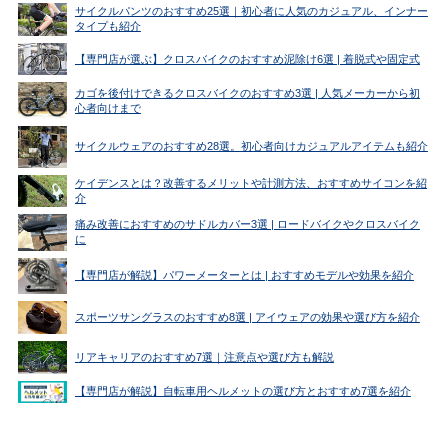
サイクルパンツのおすすめ25選｜初心者に人気のカジュアル、インナー
タイプも紹介
【専門店が選ぶ】クロスバイクのおすすめ泥除け6選 | 着脱式や固定式
カゴを後付けできるクロスバイクのおすすめ3選 | 人気メーカーから初
心者向けまで
サイクルウェアのおすすめ28選。初心者向けカジュアルアイテムも紹介
ケイデンスとは？改善するメリットや計測方法、おすすめサイコンを紹
介
痛み改善におすすめのサドルカバー3選 | ロードバイクやクロスバイク
に
【専門店が解説】パワーメーターとは | おすすめモデルや効果を紹介
スポーツサングラスのおすすめ8選 | アイウェアの効果や選び方を紹介
リアキャリアのおすすめ7選｜注意点や選び方も解説
【専門店が解説】自転車用ヘルメットの選び方とおすすめ7選を紹介