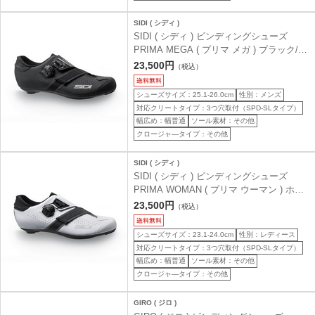
SIDI ( シディ )
SIDI ( シディ ) ビンディングシューズ
PRIMA MEGA ( プリマ メガ ) ブラック/ブ
ラック 41 ( 25.3cm )
23,500円
（税込）
シューズサイズ：25.1-26.0cm
性別：メンズ
対応クリートタイプ：3つ穴取付（SPD-SLタイプ）
幅広め：幅普通
ソール素材：その他
クロージャ―タイプ：その他
SIDI ( シディ )
SIDI ( シディ ) ビンディングシューズ
PRIMA WOMAN ( プリマ ウーマン ) ホワ
イト/ブラック 38 ( 23.3cm )
23,500円
（税込）
シューズサイズ：23.1-24.0cm
性別：レディース
対応クリートタイプ：3つ穴取付（SPD-SLタイプ）
幅広め：幅普通
ソール素材：その他
クロージャ―タイプ：その他
GIRO ( ジロ )