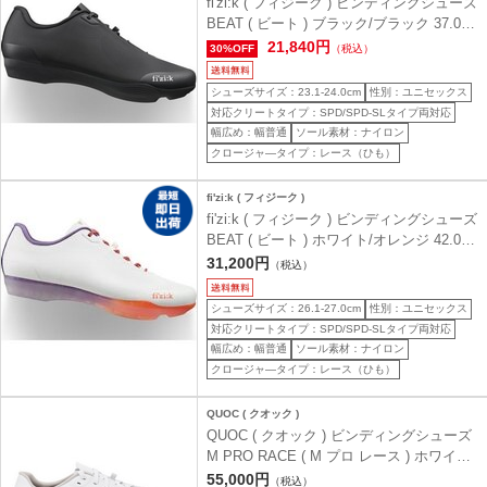
fi'zi:k ( フィジーク ) ビンディングシューズ
BEAT ( ビート ) ブラック/ブラック 37.0 (
23.7cm )
21,840円
30%OFF
（税込）
シューズサイズ：23.1-24.0cm
性別：ユニセックス
対応クリートタイプ：SPD/SPD-SLタイプ両対応
幅広め：幅普通
ソール素材：ナイロン
クロージャ―タイプ：レース（ひも）
fi'zi:k ( フィジーク )
fi'zi:k ( フィジーク ) ビンディングシューズ
BEAT ( ビート ) ホワイト/オレンジ 42.0 (
27.0cm )
31,200円
（税込）
シューズサイズ：26.1-27.0cm
性別：ユニセックス
対応クリートタイプ：SPD/SPD-SLタイプ両対応
幅広め：幅普通
ソール素材：ナイロン
クロージャ―タイプ：レース（ひも）
QUOC ( クオック )
QUOC ( クオック ) ビンディングシューズ
M PRO RACE ( M プロ レース ) ホワイト
38 ( 24.9cm )
55,000円
（税込）