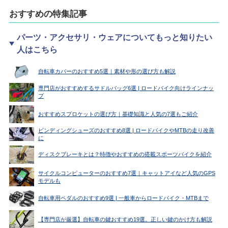
おすすめの特集記事
パーツ・アクセサリ・ウェアについてもっと知りたい
人はこちら
自転車カバーのおすすめ5選｜素材や形の選び方も解説
専門店がおすすめするサドルバッグ6選 | ロードバイク向けラインナッ
プ
おすすめスプロケットの選び方｜基礎知識と人気の7選もご紹介
ビンディングシューズのおすすめ8選 | ロードバイクやMTBの走り改善
に
ディスクブレーキとは？特徴やおすすめの搭載スポーツバイクを紹介
サイクルコンピューターのおすすめ7選｜キャットアイなど人気のGPS
モデルも
自転車用ペダルのおすすめ9選 | 一般車からロードバイク・MTBまで
【専門店が厳選】自転車の鍵おすすめ19選。正しい鍵のかけ方も解説