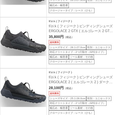
シューズサイズ：26.1-27.0cm
性別：ユニセックス
幅広め：幅普通
クロージャ―タイプ：レース（ひも）
fi'zi:k ( フィジーク )
fi'zi:k ( フィジーク ) ビンディングシューズ
ERGOLACE 2 GTX ( エルゴレース 2 GTX
) ブラック/ブラック 42.0 ( 27.0cm )
35,800円
（税込）
シューズサイズ：26.1-27.0cm
性別：ユニセックス
対応クリートタイプ：2つ穴取付（SPDタイプ）
幅広め：幅普通
ソール素材：その他
クロージャ―タイプ：レース（ひも）
fi'zi:k ( フィジーク )
fi'zi:k ( フィジーク ) ビンディングシューズ
ERGOLACE 2 ( エルゴレース 2 ) ダークブ
ルー/ブラック 40.0 ( 25.7cm )
28,100円
（税込）
シューズサイズ：25.1-26.0cm
性別：ユニセックス
対応クリートタイプ：2つ穴取付（SPDタイプ）
幅広め：幅普通
ソール素材：その他
クロージャ―タイプ：レース（ひも）