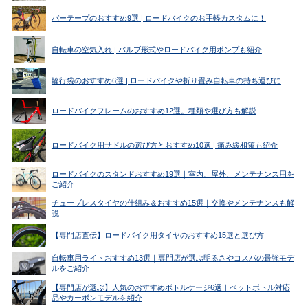
バーテープのおすすめ9選 | ロードバイクのお手軽カスタムに！
自転車の空気入れ | バルブ形式やロードバイク用ポンプも紹介
輪行袋のおすすめ6選 | ロードバイクや折り畳み自転車の持ち運びに
ロードバイクフレームのおすすめ12選。種類や選び方も解説
ロードバイク用サドルの選び方とおすすめ10選 | 痛み緩和策も紹介
ロードバイクのスタンドおすすめ19選｜室内、屋外、メンテナンス用を
ご紹介
チューブレスタイヤの仕組み＆おすすめ15選｜交換やメンテナンスも解
説
【専門店直伝】ロードバイク用タイヤのおすすめ15選と選び方
自転車用ライトおすすめ13選｜専門店が選ぶ明るさやコスパの最強モデ
ルをご紹介
【専門店が選ぶ】人気のおすすめボトルケージ6選｜ペットボトル対応
品やカーボンモデルを紹介