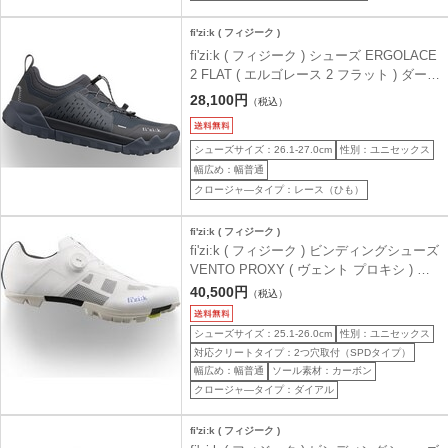
fi'zi:k ( フィジーク )
fi'zi:k ( フィジーク ) シューズ ERGOLACE
2 FLAT ( エルゴレース 2 フラット ) ダーク
ブルー/ブラック 41.0 ( 26.4cm )
28,100円
（税込）
シューズサイズ：26.1-27.0cm
性別：ユニセックス
幅広め：幅普通
クロージャ―タイプ：レース（ひも）
fi'zi:k ( フィジーク )
fi'zi:k ( フィジーク ) ビンディングシューズ
VENTO PROXY ( ヴェント プロキシ ) ホ
ワイト/ホワイト 40.5 ( 26.0cm )
40,500円
（税込）
シューズサイズ：25.1-26.0cm
性別：ユニセックス
対応クリートタイプ：2つ穴取付（SPDタイプ）
幅広め：幅普通
ソール素材：カーボン
クロージャ―タイプ：ダイアル
fi'zi:k ( フィジーク )