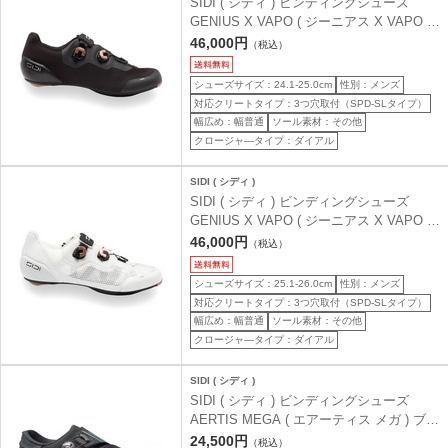
SIDI ( シディ ) ビンディングシューズ
GENIUS X VAPO ( ジーニアス X VAPO )
ブラック 40 ( 24.7cm )
46,000円
（税込）
シューズサイズ：24.1-25.0cm
性別：メンズ
対応クリートタイプ：3つ穴取付（SPD-SLタイプ）
幅広め：幅普通
ソール素材：その他
クロージャ―タイプ：ダイアル
SIDI ( シディ )
SIDI ( シディ ) ビンディングシューズ
GENIUS X VAPO ( ジーニアス X VAPO )
ホワイト 41 ( 25.3cm )
46,000円
（税込）
シューズサイズ：25.1-26.0cm
性別：メンズ
対応クリートタイプ：3つ穴取付（SPD-SLタイプ）
幅広め：幅普通
ソール素材：その他
クロージャ―タイプ：ダイアル
SIDI ( シディ )
SIDI ( シディ ) ビンディングシューズ
AERTIS MEGA ( エアーティス メガ ) ブラ
ック/ブラック 40 ( 24.7cm )
24,500円
（税込）