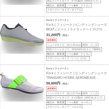
対応クリートタイプ：2つ穴取付（SPDタイプ）
幅広め：幅普通
ソール素材：ナイロン
クロージャ―タイプ：ダイアル
fi'zi:k ( フィジーク )
fi'zi:k ( フィジーク ) ビンディングシューズ
BEAT ( ビート ) ライラックヘイズ/グロウ
グリーン 38.0 ( 24.4cm )
31,200円
（税込）
シューズサイズ：24.1-25.0cm
性別：メンズ
対応クリートタイプ：SPD/SPD-SLタイプ両対応
幅広め：幅普通
ソール素材：ナイロン
クロージャ―タイプ：レース（ひも）
fi'zi:k ( フィジーク )
fi'zi:k ( フィジーク ) ビンディングシューズ
TRANSIRO HYDRA AEROWEAVE
CARBON ( トランジィーロ ハイドラ エア
50,800円
（税込）
ロウィーブカーボン ) ライトバイオレット/
ネオングリーン 41.0 ( 26.4cm )
シューズサイズ：26.1-27.0cm
性別：メンズ
対応クリートタイプ：3つ穴取付（SPD-SLタイプ）
幅広め：幅普通
ソール素材：カーボン
クロージャ―タイプ：ベルクロ