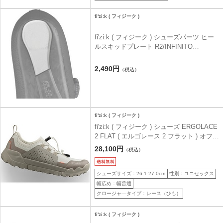
fi'zi:k ( フィジーク )
fi'zi:k ( フィジーク ) シューズパーツ ヒー
ルスキッドプレート R2/INFINITO
CARNON2用 グレー S ( 37-40.5 )
2,490円
（税込）
fi'zi:k ( フィジーク )
fi'zi:k ( フィジーク ) シューズ ERGOLACE
2 FLAT ( エルゴレース 2 フラット ) オフホ
ワイト 41.0 ( 26.4cm )
28,100円
（税込）
シューズサイズ：26.1-27.0cm
性別：ユニセックス
幅広め：幅普通
クロージャ―タイプ：レース（ひも）
fi'zi:k ( フィジーク )