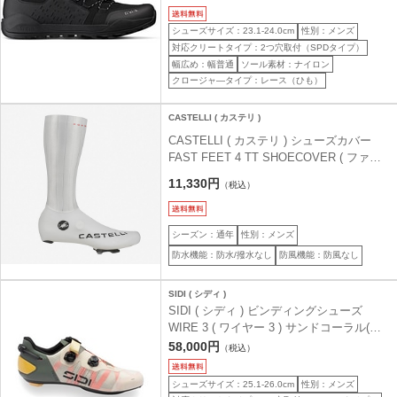
)
シューズサイズ：23.1-24.0cm
性別：メンズ
対応クリートタイプ：2つ穴取付（SPDタイプ）
幅広め：幅普通
ソール素材：ナイロン
クロージャ―タイプ：レース（ひも）
CASTELLI ( カステリ )
CASTELLI ( カステリ ) シューズカバー
FAST FEET 4 TT SHOECOVER ( ファス
ト フィート 4 TT シューズカバー ) ホワイ
11,330円
（税込）
ト L ( 26.5-27.0cm )
シーズン：通年
性別：メンズ
防水機能：防水/撥水なし
防風機能：防風なし
SIDI ( シディ )
SIDI ( シディ ) ビンディングシューズ
WIRE 3 ( ワイヤー 3 ) サンドコーラル(リ
ミテッドカラー) 41 ( 25.3cm )
58,000円
（税込）
シューズサイズ：25.1-26.0cm
性別：メンズ