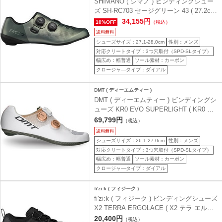
SHIMANO ( シマノ ) ビンディングシュー
ズ SH-RC703 セージグリーン 43 ( 27.2cm
)
34,155円
10%OFF
（税込）
シューズサイズ：27.1-28.0cm
性別：メンズ
対応クリートタイプ：3つ穴取付（SPD-SLタイプ）
幅広め：幅普通
ソール素材：カーボン
クロージャ―タイプ：ダイアル
DMT ( ディーエムティー )
DMT ( ディーエムティー ) ビンディングシ
ューズ KR0 EVO SUPERLIGHT ( KR0 エ
ボ スーパーライト ) ホワイト/ブロンズ 41
69,799円
（税込）
( 26.1cm )
シューズサイズ：26.1-27.0cm
性別：メンズ
対応クリートタイプ：3つ穴取付（SPD-SLタイプ）
幅広め：幅普通
ソール素材：カーボン
クロージャ―タイプ：ダイアル
fi'zi:k ( フィジーク )
fi'zi:k ( フィジーク ) ビンディングシューズ
X2 TERRA ERGOLACE ( X2 テラ エルゴ
レース ) ブラック/ブラック 37.0 ( 23.7cm
20,400円
（税込）