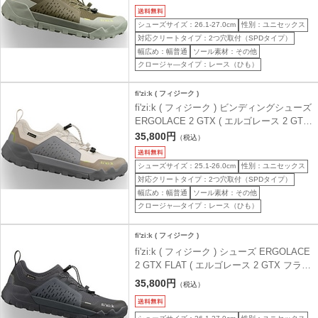
シューズサイズ：26.1-27.0cm
性別：ユニセックス
対応クリートタイプ：2つ穴取付（SPDタイプ）
幅広め：幅普通
ソール素材：その他
クロージャ―タイプ：レース（ひも）
fi'zi:k ( フィジーク )
fi'zi:k ( フィジーク ) ビンディングシューズ
ERGOLACE 2 GTX ( エルゴレース 2 GTX
) デザートグレー 40.0 ( 25.7cm )
35,800円
（税込）
シューズサイズ：25.1-26.0cm
性別：ユニセックス
対応クリートタイプ：2つ穴取付（SPDタイプ）
幅広め：幅普通
ソール素材：その他
クロージャ―タイプ：レース（ひも）
fi'zi:k ( フィジーク )
fi'zi:k ( フィジーク ) シューズ ERGOLACE
2 GTX FLAT ( エルゴレース 2 GTX フラッ
ト ) ブラック/ブラック 42.0 ( 27.0cm )
35,800円
（税込）