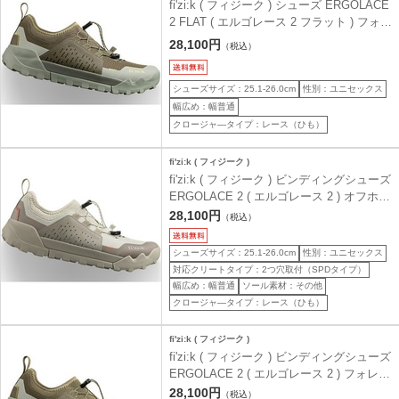
fi'zi:k ( フィジーク ) シューズ ERGOLACE
2 FLAT ( エルゴレース 2 フラット ) フォレ
ストグリーン/キャメル 40.0 ( 25.7cm )
28,100円
（税込）
シューズサイズ：25.1-26.0cm
性別：ユニセックス
幅広め：幅普通
クロージャ―タイプ：レース（ひも）
fi'zi:k ( フィジーク )
fi'zi:k ( フィジーク ) ビンディングシューズ
ERGOLACE 2 ( エルゴレース 2 ) オフホワ
イト 40.0 ( 25.7cm )
28,100円
（税込）
シューズサイズ：25.1-26.0cm
性別：ユニセックス
対応クリートタイプ：2つ穴取付（SPDタイプ）
幅広め：幅普通
ソール素材：その他
クロージャ―タイプ：レース（ひも）
fi'zi:k ( フィジーク )
fi'zi:k ( フィジーク ) ビンディングシューズ
ERGOLACE 2 ( エルゴレース 2 ) フォレス
トグリーン/キャメル 42.0 ( 27.0cm )
28,100円
（税込）