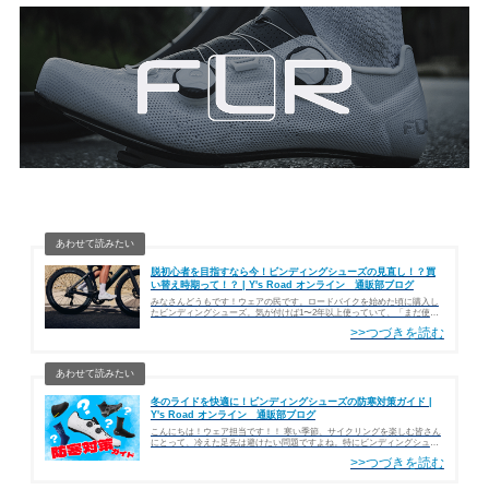
脱初心者を目指すなら今！ビンディングシューズの見直し！？買
い替え時期って！？ | Y's Road オンライン 通販部ブログ
みなさんどうもです！ウェアの民です。ロードバイクを始めた頃に購入し
たビンディングシューズ。気が付けば1〜2年以上使っていて、「まだ使え
るけど、そろそろ買い替えた方がいいのかな？」と感じている方も多いの
ではないでしょうか。実はビンディング…
冬のライドを快適に！ビンディングシューズの防寒対策ガイド |
Y's Road オンライン 通販部ブログ
こんにちは！ウェア担当です！！ 寒い季節、サイクリングを楽しむ皆さん
にとって、冷えた足先は避けたい問題ですよね。特にビンディングシュー
ズは通気性が重視された設計が多く、寒さ対策が必要です。今回は、冬の
ライドを快適にするための足元の防寒対…