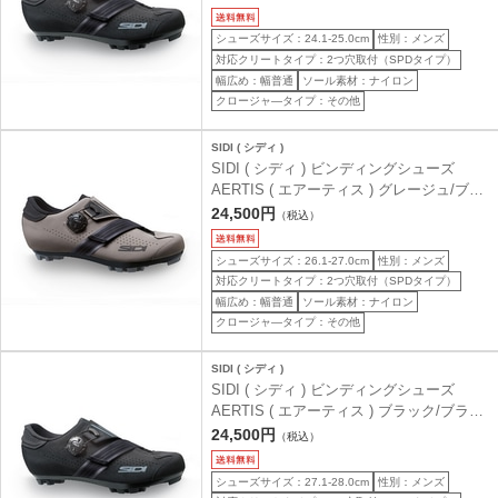
シューズサイズ：24.1-25.0cm
性別：メンズ
対応クリートタイプ：2つ穴取付（SPDタイプ）
幅広め：幅普通
ソール素材：ナイロン
クロージャ―タイプ：その他
SIDI ( シディ )
SIDI ( シディ ) ビンディングシューズ
AERTIS ( エアーティス ) グレージュ/ブラ
ック 43 ( 26.7cm )
24,500円
（税込）
シューズサイズ：26.1-27.0cm
性別：メンズ
対応クリートタイプ：2つ穴取付（SPDタイプ）
幅広め：幅普通
ソール素材：ナイロン
クロージャ―タイプ：その他
SIDI ( シディ )
SIDI ( シディ ) ビンディングシューズ
AERTIS ( エアーティス ) ブラック/ブラッ
ク 44 ( 27.3cm )
24,500円
（税込）
シューズサイズ：27.1-28.0cm
性別：メンズ