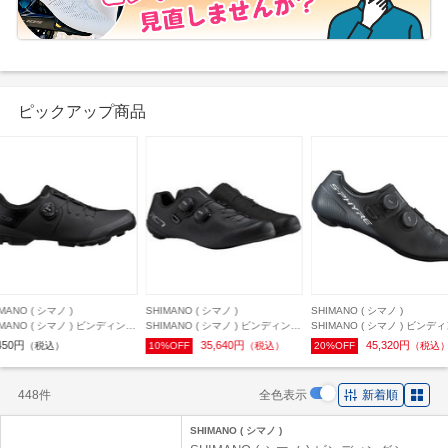
ピックアップ商品
MANO ( シマノ )
SHIMANO ( シマノ )
SHIMANO ( シマノ )
IMANO ( シマノ ) ビンディング
SHIMANO ( シマノ ) ビンディング
SHIMANO ( シマノ ) ビンデ
ーズ SH-XC302 ブラック 43 (
シューズ SH-RC703 RC7 ブラッ
シューズ SH-RC903 【 RC9 S
450円
35,640円
45,320円
（税込）
10%OFF
（税込）
20%OFF
（税込
2cm )
ク 41 ( 25.8cm )
PHYRE 】 ブラック 43 ( 27.2c
448件
全色表示
新着順
SHIMANO ( シマノ )