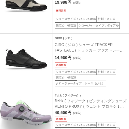
19,998円
（税込）
シューズサイズ：25.1-26.0cm
性別：メンズ
幅広め：幅普通
クロージャ―タイプ：ダイアル
GIRO ( ジロ )
GIRO ( ジロ ) シューズ TRACKER
FASTLACE ( トラッカー ファストレース )
ブラック 42 ( 26.0cm )
14,960円
（税込）
シューズサイズ：25.1-26.0cm
性別：メンズ
幅広め：幅普通
クロージャ―タイプ：レース（ひも）
fi'zi:k ( フィジーク )
fi'zi:k ( フィジーク ) ビンディングシューズ
VENTO PROXY ( ヴェント プロキシ ) ラ
ベンダー/ミントグリーン 40.0 ( 25.7cm )
40,500円
（税込）
シューズサイズ：25.1-26.0cm
性別：メンズ