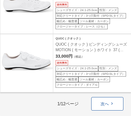
シューズサイズ：24.1-25.0cm
性別：メンズ
対応クリートタイプ：3つ穴取付（SPD-SLタイプ）
幅広め：幅普通
ソール素材：カーボン
クロージャ―タイプ：レース（ひも）
QUOC ( クオック )
QUOC ( クオック ) ビンディングシューズ
MOTION ( モーション ) ホワイト 37 (
24.2cm )
33,000円
（税込）
シューズサイズ：24.1-25.0cm
性別：メンズ
対応クリートタイプ：3つ穴取付（SPD-SLタイプ）
幅広め：幅普通
ソール素材：カーボン
クロージャ―タイプ：ダイアル
1/12ページ
次へ