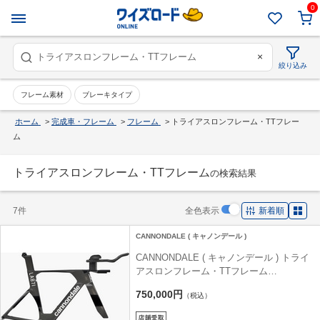
0
×
絞り込み
フレーム素材
ブレーキタイプ
ホーム
>
完成車・フレーム
>
フレーム
>
トライアスロンフレーム・TTフレー
ム
トライアスロンフレーム・TTフレーム
の検索結果
7件
全色表示
新着順
CANNONDALE ( キャノンデール )
CANNONDALE ( キャノンデール ) トライ
アスロンフレーム・TTフレーム
SUPERSLICE LAB71 FRAMESET ( スー
750,000円
（税込）
パースライス LAB71 フレームセット ) ロ
ウ SM ( 身長目安170cm前後 )