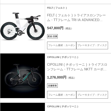
FELT ( フェルト )
FELT ( フェルト ) トライアスロンフレー
ム・TTフレーム TRI IA ADVANCED
FRAME SET ( トライ IA アドヴァンスド
547,800円
（税込）
フレームセット ) ホワイト 540 (適応身長
目安172-177cm)
フレーム素材：カーボン
ブレーキタイプ：ディスク
CIPOLLINI ( チポッリーニ )
CIPOLLINI ( チポッリーニ ) トライアスロ
ンフレーム・TTフレーム NKTT カーボン
グレイ ブルー S (身長目安170cm前後)
1,276,000円
（税込）
フレーム素材：カーボン
ブレーキタイプ：ディスク
CIPOLLINI ( チポッリーニ )