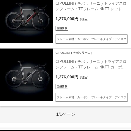
CIPOLLINI ( チポッリーニ ) トライアスロ
ンフレーム・TTフレーム NKTT レッド カ
ーボン レッドメタル S (身長目安170cm前
1,276,000円
（税込）
後)
フレーム素材：カーボン
ブレーキタイプ：ディスク
CIPOLLINI ( チポッリーニ )
CIPOLLINI ( チポッリーニ ) トライアスロ
ンフレーム・TTフレーム NKTT カーボン
マットグレイ マットクローム S (身長目安
1,276,000円
（税込）
170cm前後)
フレーム素材：カーボン
ブレーキタイプ：ディスク
1/1ページ