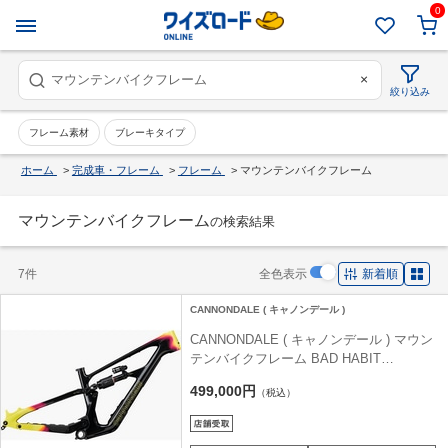
0
×
絞り込み
フレーム素材
ブレーキタイプ
ホーム
>
完成車・フレーム
>
フレーム
>
マウンテンバイクフレーム
マウンテンバイクフレーム
の検索結果
7件
全色表示
新着順
CANNONDALE ( キャノンデール )
CANNONDALE ( キャノンデール ) マウン
テンバイクフレーム BAD HABIT
FRAMESET ( バッド ハビット フレームセ
499,000円
（税込）
ット ) ブラック/WOWカラー MD ( 身長目
安170cm前後 )