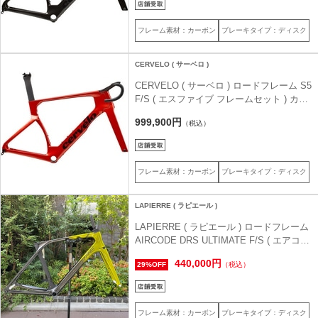
フレーム素材：カーボン
ブレーキタイプ：ディスク
CERVELO ( サーベロ )
CERVELO ( サーベロ ) ロードフレーム S5
F/S ( エスファイブ フレームセット ) カー
ネリアン 48 (身長目安155cm前後)
999,900円
（税込）
フレーム素材：カーボン
ブレーキタイプ：ディスク
LAPIERRE ( ラピエール )
LAPIERRE ( ラピエール ) ロードフレーム
AIRCODE DRS ULTIMATE F/S ( エアコー
ド DRS アルチメイト フレームセット ) グ
440,000円
29%OFF
（税込）
リーン 49M (身長目安175cm前後)
フレーム素材：カーボン
ブレーキタイプ：ディスク