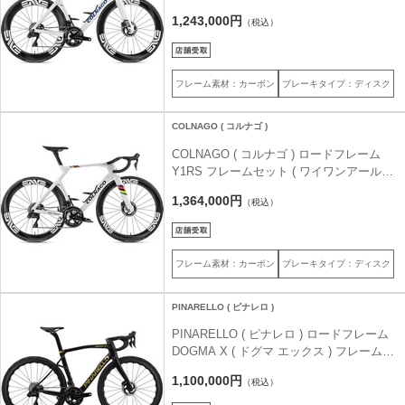
ス ) YSWW [ Fully Gloss White ] S ( 身長
1,243,000円
（税込）
目安170cm前後 )
フレーム素材：カーボン
ブレーキタイプ：ディスク
COLNAGO ( コルナゴ )
COLNAGO ( コルナゴ ) ロードフレーム
Y1RS フレームセット ( ワイワンアールエ
ス ) YSWC [ White / WC color stripes ] M (
1,364,000円
（税込）
身長目安175cm前後 )
フレーム素材：カーボン
ブレーキタイプ：ディスク
PINARELLO ( ピナレロ )
PINARELLO ( ピナレロ ) ロードフレーム
DOGMA X ( ドグマ エックス ) フレームセ
ット H122 / BLACK GOLD MATT ( ブラッ
1,100,000円
（税込）
ク ゴールド マット ) 50 (適正身長目安
165cm前後)