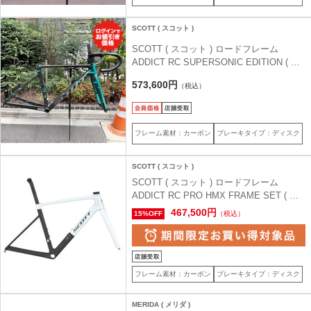
SCOTT ( スコット )
SCOTT ( スコット ) ロードフレーム
ADDICT RC SUPERSONIC EDITION ( ア
ディクト RC スーパーソニックエディショ
573,600円
（税込）
ン ) ハンドル＆ステム付 MY22 (S)400 (身
長目安170cm前後)
フレーム素材：カーボン
ブレーキタイプ：ディスク
SCOTT ( スコット )
SCOTT ( スコット ) ロードフレーム
ADDICT RC PRO HMX FRAME SET ( ア
ディクト RC プロ HMX SL フレームセッ
467,500円
15%OFF
（税込）
ト ) ホワイト S (適応身長目安170cm)
フレーム素材：カーボン
ブレーキタイプ：ディスク
MERIDA ( メリダ )