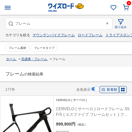
0
×
絞り込み
カテゴリを絞る
マウンテンバイクフレーム
ロードフレーム
トライアスロン
フレーム素材
ブレーキタイプ
ホーム
>
完成車・フレーム
>
フレーム
フレーム
の検索結果
177件
全色表示
新着順
CERVELO ( サーベロ )
CERVELO ( サーベロ ) ロードフレーム S5
F/S ( エスファイブ フレームセット ) ファ
イブ ブラック 51 (身長目安165cm前後)
999,900円
（税込）