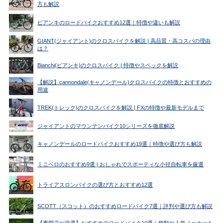
方も解説
ビアンキのロードバイクおすすめ12選｜特徴や違いも解説
GIANT(ジャイアント)のクロスバイクを解説 | 高品質・高コスパの理由
は？
Bianchi(ビアンキ)のクロスバイク | 特徴やスペックを解説
【解説】cannondale(キャノンデール)クロスバイクの特徴とおすすめの
用途
TREK(トレック)のクロスバイクを解説 | FXの特徴や最新モデルまで
ジャイアントのマウンテンバイク10シリーズを徹底解説
キャノンデールのロードバイクおすすめ19選｜特徴や選び方も解説
ミニベロのおすすめ9選 | おしゃれでスポーティな小径自転車を厳選
トライアスロンバイクの選び方とおすすめ12選
SCOTT（スコット）のおすすめロードバイク7選｜評判や選び方も解説
【専門店が厳選】おすすめのロードバイク10選｜種類や人気メーカーも