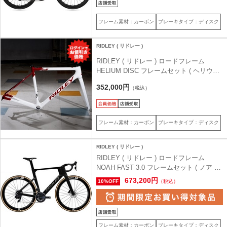
フレーム素材：カーボン
ブレーキタイプ：ディスク
RIDLEY ( リドレー )
RIDLEY ( リドレー ) ロードフレーム
HELIUM DISC フレームセット ( ヘリウム
ディスク ) ホワイト/レッド XXS ( 身長目
352,000円
（税込）
安150cm前後 )
フレーム素材：カーボン
ブレーキタイプ：ディスク
RIDLEY ( リドレー )
RIDLEY ( リドレー ) ロードフレーム
NOAH FAST 3.0 フレームセット ( ノア フ
ァスト 3.0 ) マットブラック XS ( 身長目安
673,200円
10%OFF
（税込）
165cm前後 )
フレーム素材：カーボン
ブレーキタイプ：ディスク