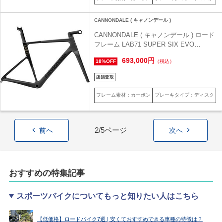
CANNONDALE ( キャノンデール )
CANNONDALE ( キャノンデール ) ロード
フレーム LAB71 SUPER SIX EVO
FRAME SET ( LAB71 スーパーシックス
693,000円
18%OFF
（税込）
エヴォ フレームセット ) Black ( ブラック
) 54 (身長目安175cm前後)
フレーム素材：カーボン
ブレーキタイプ：ディスク
2/5ページ
前へ
次へ
おすすめの特集記事
スポーツバイクについてもっと知りたい人はこちら
【低価格】ロードバイク7選 | 安くておすすめできる車種の特徴は？