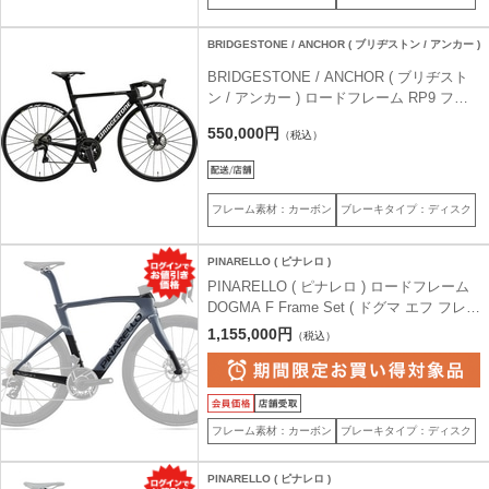
BRIDGESTONE / ANCHOR ( ブリヂストン / アンカー )
BRIDGESTONE / ANCHOR ( ブリヂスト
ン / アンカー ) ロードフレーム RP9 フレ
ームセット レーシングブラック 440 ( 身長
550,000円
（税込）
目安165cm前後 )
フレーム素材：カーボン
ブレーキタイプ：ディスク
PINARELLO ( ピナレロ )
PINARELLO ( ピナレロ ) ロードフレーム
DOGMA F Frame Set ( ドグマ エフ フレー
ムセット ) H101 ルクスター グレー マット
1,155,000円
（税込）
50 (身長目安170cm前後)
フレーム素材：カーボン
ブレーキタイプ：ディスク
PINARELLO ( ピナレロ )