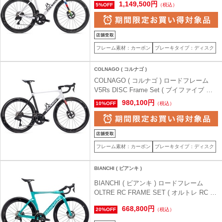
ールエス フレームセット ) VRWC 485S
1,149,500円
5%OFF
（税込）
(身長目安165cm前後)
フレーム素材：カーボン
ブレーキタイプ：ディスク
COLNAGO ( コルナゴ )
COLNAGO ( コルナゴ ) ロードフレーム
V5Rs DISC Frame Set ( ブイファイブ ア
ールエス フレームセット ) SDM5 485S (身
980,100円
10%OFF
（税込）
長目安165cm前後)
フレーム素材：カーボン
ブレーキタイプ：ディスク
BIANCHI ( ビアンキ )
BIANCHI ( ビアンキ ) ロードフレーム
OLTRE RC FRAME SET ( オルトレ RC フ
レームセット ) メタリックチェレス
668,800円
20%OFF
（税込）
テ/CK16フルグロッシー 50 ( 身長目安
165cm前後 )