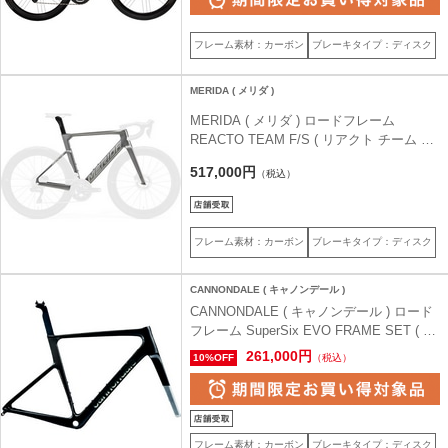
フレーム素材：カーボン
ブレーキタイプ：ディスク
MERIDA ( メリダ )
MERIDA ( メリダ ) ロードフレーム
REACTO TEAM F/S ( リアクト チーム フ
レームセット ) ガンメタルグレー(フラッシ
517,000円
（税込）
ュ BCP) FS21 50 ( 身長目安170cm前後 )
フレーム素材：カーボン
ブレーキタイプ：ディスク
CANNONDALE ( キャノンデール )
CANNONDALE ( キャノンデール ) ロード
フレーム SuperSix EVO FRAME SET ( ス
ーパーシックス エヴォ フレームセット )
261,000円
10%OFF
（税込）
Black ( ブラック ) 51 (身長目安170cm前
後)
フレーム素材：カーボン
ブレーキタイプ：ディスク