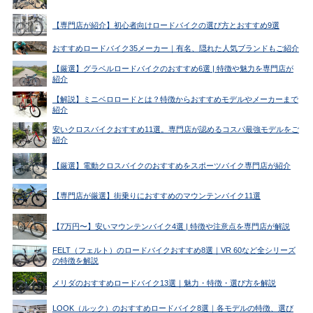
【専門店が紹介】初心者向けロードバイクの選び方とおすすめ9選
おすすめロードバイク35メーカー｜有名、隠れた人気ブランドもご紹介
【厳選】グラベルロードバイクのおすすめ6選 | 特徴や魅力を専門店が
紹介
【解説】ミニベロロードとは？特徴からおすすめモデルやメーカーまで
紹介
安いクロスバイクおすすめ11選。専門店が認めるコスパ最強モデルをご
紹介
【厳選】電動クロスバイクのおすすめをスポーツバイク専門店が紹介
【専門店が厳選】街乗りにおすすめのマウンテンバイク11選
【7万円〜】安いマウンテンバイク4選 | 特徴や注意点を専門店が解説
FELT（フェルト）のロードバイクおすすめ8選｜VR 60など全シリーズ
の特徴を解説
メリダのおすすめロードバイク13選｜魅力・特徴・選び方を解説
LOOK（ルック）のおすすめロードバイク8選｜各モデルの特徴、選び