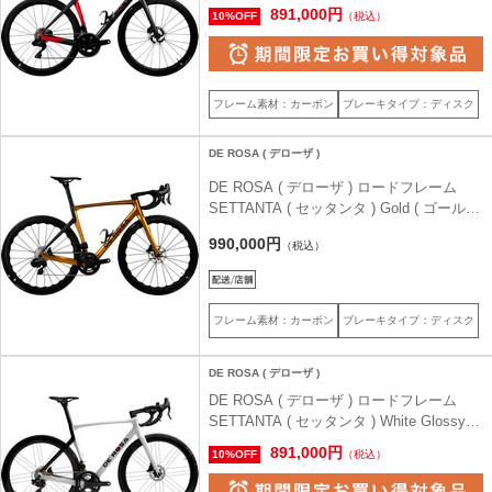
Red ( エクリプス ストーン レッド ) 46.5
891,000円
10%OFF
（税込）
(身長目安165cm前後)
フレーム素材：カーボン
ブレーキタイプ：ディスク
DE ROSA ( デローザ )
DE ROSA ( デローザ ) ロードフレーム
SETTANTA ( セッタンタ ) Gold ( ゴールド
) 48.0 (身長目安170cm前後)
990,000円
（税込）
フレーム素材：カーボン
ブレーキタイプ：ディスク
DE ROSA ( デローザ )
DE ROSA ( デローザ ) ロードフレーム
SETTANTA ( セッタンタ ) White Glossy (
ホワイト グロッシー ) 44.5 (身長目安
891,000円
10%OFF
（税込）
160cm前後)