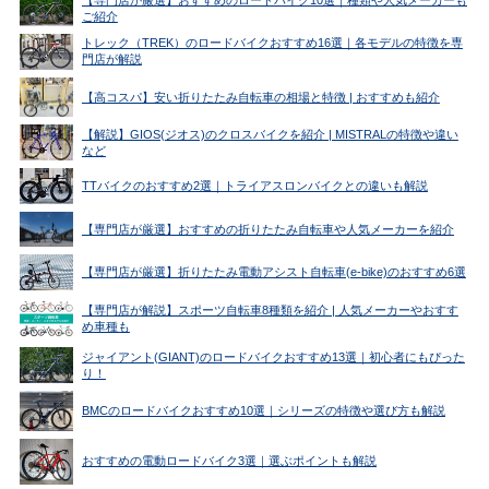
ご紹介
トレック（TREK）のロードバイクおすすめ16選｜各モデルの特徴を専
門店が解説
【高コスパ】安い折りたたみ自転車の相場と特徴 | おすすめも紹介
【解説】GIOS(ジオス)のクロスバイクを紹介 | MISTRALの特徴や違い
など
TTバイクのおすすめ2選｜トライアスロンバイクとの違いも解説
【専門店が厳選】おすすめの折りたたみ自転車や人気メーカーを紹介
【専門店が厳選】折りたたみ電動アシスト自転車(e-bike)のおすすめ6選
【専門店が解説】スポーツ自転車8種類を紹介 | 人気メーカーやおすす
め車種も
ジャイアント(GIANT)のロードバイクおすすめ13選｜初心者にもぴった
り！
BMCのロードバイクおすすめ10選｜シリーズの特徴や選び方も解説
おすすめの電動ロードバイク3選｜選ぶポイントも解説