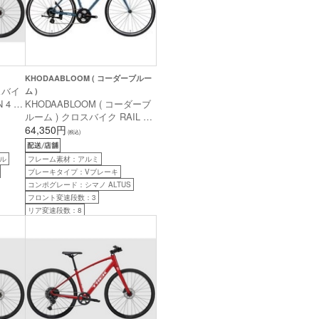
KHODAABLOOM ( コーダーブルー
ロスバイ
ム )
N 4 ダ
KHODAABLOOM ( コーダーブ
長目安
ルーム ) クロスバイク RAIL ST
( レイル エスティー ) マットス
64,350円
(税込)
レートブルー 440 (身長目安
175cm前後)
ル
フレーム素材：アルミ
ブレーキタイプ：Vブレーキ
コンポグレード：シマノ ALTUS
フロント変速段数：3
リア変速段数：8