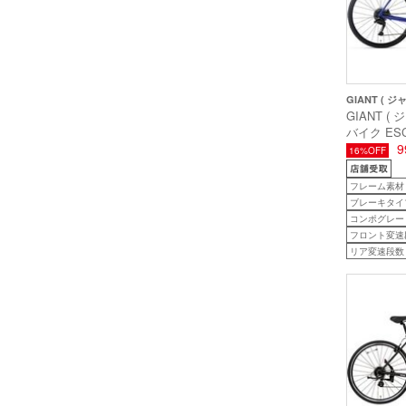
GIANT ( 
GIANT (
バイク ESCA
エスケープ R
9
16%OFF
ルー 465S
後)
フレーム素材
ブレーキタイ
コンポグレー
フロント変速
リア変速段数