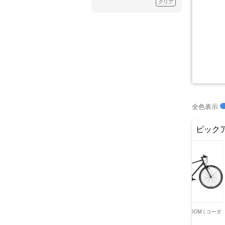
クリア
全色表示
ピック
( キャノン
TREK ( トレック )
TREK ( トレック )
KHODAABLOOM ( コーダ
TREK ( トレック ) クロス
TREK ( トレック ) クロス
ーブルーム )