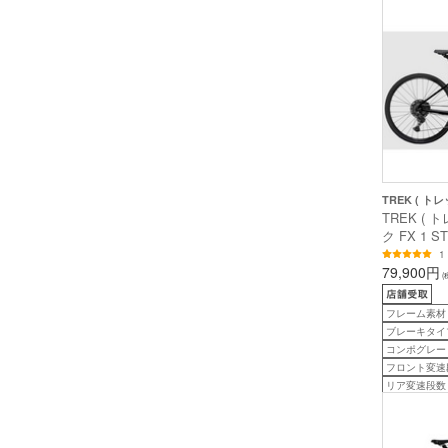
TREK ( トレ
TREK ( 
ク FX 1 S
ークスター L
1
前後 )
79,900円
(
フレーム素材
ブレーキタイ
コンポグレード
フロント変速
リア変速段数