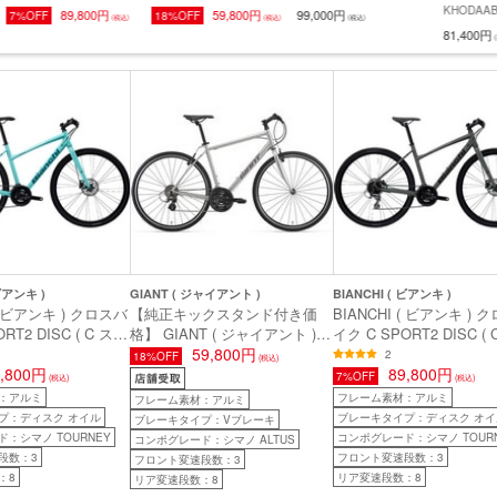
スバイク C SPORT2 DISC
価格】 GIANT ( ジャイアン
バイク FX 2 STEPOVER
KHODAAB
89,800円
59,800円
99,000円
7%OFF
18%OFF
(税込)
(税込)
(税込)
( C スポーツ2 ディスク )
ト ) クロスバイク
GEN 4 カーボンダークグ
ーブルーム 
81,400円
(税
ロックサンド/ブラックマッ
ESCAPE R 3 ( エスケープ
レー M ( 身長目安170cm前
RAIL DIS
ト/グロッシー 43 ( 身長目
R 3 ) マットメタリックブ
後 )
ク ) マッ
安155cm前後 )
ルー 465(S) ( 身長目安
440mm( 
170cm前後 )
後 )
 ビアンキ )
GIANT ( ジャイアント )
BIANCHI ( ビアンキ )
 ( ビアンキ ) クロスバ
【純正キックスタンド付き価
BIANCHI ( ビアンキ ) 
RT2 DISC ( C スポ
格】 GIANT ( ジャイアント )
イク C SPORT2 DISC (
スク ) チェレステ/ダ
クロスバイク ESCAPE R3 SE
59,800円
ーツ2 ディスク ) ロック
2
18%OFF
(税込)
イズフルグロッシー
9,800円
( エスケープ R3 SE ) マットシ
ブラックマット/グロッシー
89,800円
7%OFF
(税込)
(税込)
目安155cm前後 )
ルバー 465S ( 身長目安170cm
( 身長目安155cm前後 )
：アルミ
フレーム素材：アルミ
フレーム素材：アルミ
前後 )
プ：ディスク オイル
ブレーキタイプ：ディスク オイ
ブレーキタイプ：Vブレーキ
：シマノ TOURNEY
コンポグレード：シマノ TOUR
コンポグレード：シマノ ALTUS
段数：3
フロント変速段数：3
フロント変速段数：3
：8
リア変速段数：8
リア変速段数：8