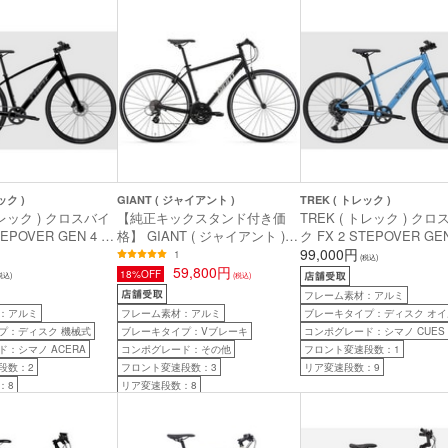
ック )
GIANT ( ジャイアント )
TREK ( トレック )
トレック ) クロスバイ
【純正キックスタンド付き価
TREK ( トレック ) ク
TEPOVER GEN 4 ダ
格】 GIANT ( ジャイアント )
ク FX 2 STEPOVER GE
 ( 身長目安180cm
クロスバイク ESCAPE R 3 (
ィヨルドブルー M ( 身
99,000円
1
(税込)
エスケープ R 3 ) マットブラッ
59,800円
170cm前後 )
18%OFF
税込)
(税込)
ク 365(XXS) ( 身長目安150cm
フレーム素材：アルミ
前後 )
：アルミ
フレーム素材：アルミ
ブレーキタイプ：ディスク オイ
プ：ディスク 機械式
ブレーキタイプ：Vブレーキ
コンポグレード：シマノ CUES
：シマノ ACERA
コンポグレード：その他
フロント変速段数：1
段数：2
フロント変速段数：3
リア変速段数：9
：8
リア変速段数：8