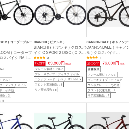
LOOM ( コーダーブルー
BIANCHI ( ビアンキ )
CANNONDALE ( キャノンデ
BIANCHI ( ビアンキ ) クロスバ
CANNONDALE ( キャ
LOOM ( コーダーブ
イク C SPORT2 DISC ( C スポ
ル ) クロスバイク
クロスバイク RAIL
ーツ2 ディスク ) ホワイトサン
TREADWELL 3 ( トレ
2
1
レイル ディスク ) マッ
ド/メタルロゴ 47 ( 身長目安
89,800円
ル 3 ) ブラック MD ( 
76,000円
7%OFF
20%OFF
(税込)
(税込)
ーン 440mm( 身
165cm前後 )
160-180cm前後 )
フレーム素材：アルミ
税込)
m前後 )
ブレーキタイプ：ディスク オイル
フレーム素材：アルミ
コンポグレード：シマノ TOURNEY
：アルミ
ブレーキタイプ：ディスク
フロント変速段数：3
プ：ディスク オイル
コンポグレード：その他
リア変速段数：8
ド：その他
フロント変速段数：1
段数：2
リア変速段数：7
：8