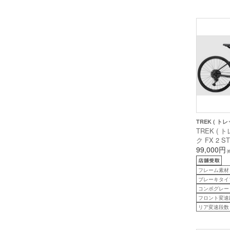
TREK ( トレ
TREK ( 
ク FX 2 S
ーボンダーク
99,000円
(
安170cm前
フレーム素材
ブレーキタイ
コンポグレード
フロント変速
リア変速段数