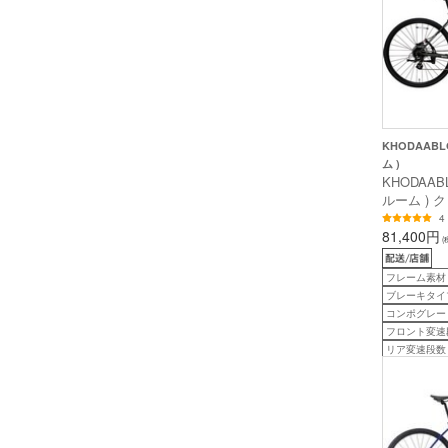
KHODAAB
ム )
KHODAAB
ルーム ) 
DISC ( 
4
トダークグリ
81,400円
(
長目安175c
フレーム素材
ブレーキタイ
コンポグレー
フロント変速
リア変速段数