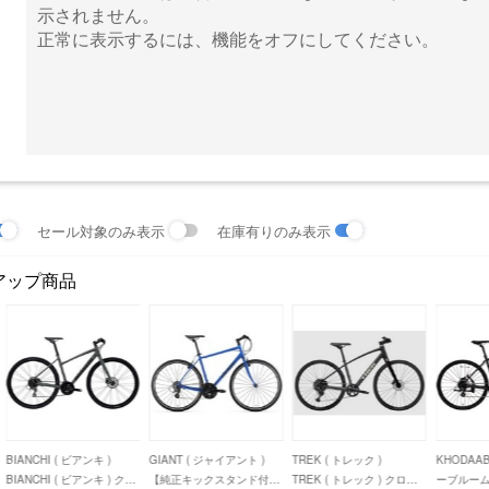
示されません。
正常に表示するには、機能をオフにしてください。
セール対象のみ表示
在庫有りのみ表示
アップ商品
BIANCHI ( ビアンキ )
GIANT ( ジャイアント )
TREK ( トレック )
KHODAAB
BIANCHI ( ビアンキ ) クロ
【純正キックスタンド付き
TREK ( トレック ) クロス
ーブルーム 