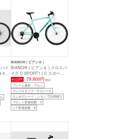
BIANCHI ( ビアンキ )
ロスバイ
BIANCHI ( ビアンキ ) クロスバ
N 4 フ
イク C SPORT1 ( C スポーツ1
長目安
) チェレステ/ダークターコイズ
79,800円
6%OFF
(税込)
フルグロッシー 51 ( 身長目安
フレーム素材：アルミ
175cm前後 )
ブレーキタイプ：Vブレーキ
コンポグレード：シマノ TOURNEY
ル
フロント変速段数：3
リア変速段数：8