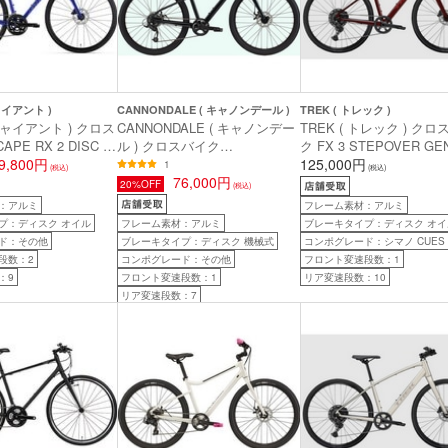
ジャイアント )
CANNONDALE ( キャノンデール )
TREK ( トレック )
 ジャイアント ) クロス
CANNONDALE ( キャノンデー
TREK ( トレック ) ク
PE RX 2 DISC (
ル ) クロスバイク
ク FX 3 STEPOVER GE
X 2 ディスク ) ブ
9,800円
TREADWELL 3 ( トレッドウェ
ークカーマイン M ( 身
125,000円
1
(税込)
(税込)
 (身長目安170cm前
ル 3 ) ガンメタルグリーン MD
76,000円
170cm前後 )
20%OFF
(税込)
( 適正身長160-180cm前後 )
：アルミ
フレーム素材：アルミ
プ：ディスク オイル
フレーム素材：アルミ
ブレーキタイプ：ディスク オイ
ド：その他
ブレーキタイプ：ディスク 機械式
コンポグレード：シマノ CUES
段数：2
コンポグレード：その他
フロント変速段数：1
：9
フロント変速段数：1
リア変速段数：10
リア変速段数：7