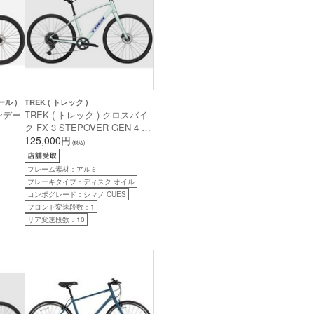
ール )
TREK ( トレック )
ノンデー
TREK ( トレック ) クロスバイ
ク FX 3 STEPOVER GEN 4 マ
ッドウェ
ジックミント S ( 身長目安
125,000円
(税込)
適正身長
160cm前後 )
フレーム素材：アルミ
ブレーキタイプ：ディスク オイル
コンポグレード：シマノ CUES
フロント変速段数：1
リア変速段数：10