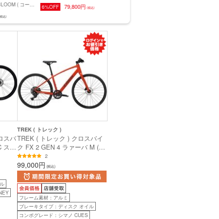
LOOM ( コーダ
スバイク C SPORT1 ( C ス
79,800円
6%OFF
(税込)
) クロスバイク
ポーツ1 ) チェレステ/ダー
込)
C ( レイル ディス
クターコイズフルグロッシ
トブラック
ー 51 ( 身長目安175cm前
身長目安175cm前
後 )
TREK ( トレック )
クロスバ
TREK ( トレック ) クロスバイ
 C スポ
ク FX 2 GEN 4 ラァーバ M (
サンド/
身長目安170cm前後 )
2
 43
99,000円
(税込)
ル
NEY
フレーム素材：アルミ
ブレーキタイプ：ディスク オイル
コンポグレード：シマノ CUES