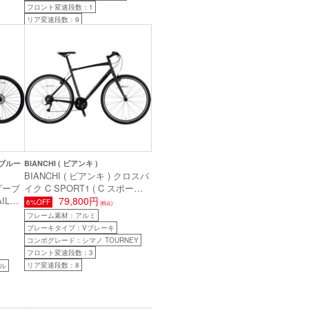
フロント変速段数：1
リア変速段数：9
ーブルー
BIANCHI ( ビアンキ )
BIANCHI ( ビアンキ ) クロスバ
ーダーブ
イク C SPORT1 ( C スポーツ1
IL
) ロックサンド/ブラックマッ
79,800円
6%OFF
(税込)
) マッ
ト/グロッシー 47 ( 身長目安
フレーム素材：アルミ
長目安
165cm前後 )
ブレーキタイプ：Vブレーキ
コンポグレード：シマノ TOURNEY
フロント変速段数：3
リア変速段数：8
ル