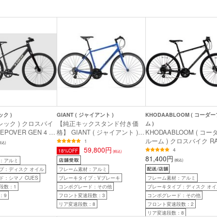
ック )
GIANT ( ジャイアント )
KHODAABLOOM ( コーダ
トレック ) クロスバイ
【純正キックスタンド付き価
ム )
TEPOVER GEN 4 カ
格】 GIANT ( ジャイアント )
KHODAABLOOM ( コ
グレー M ( 身長目
クロスバイク ESCAPE R 3 (
ルーム ) クロスバイク RA
1
税込)
後 )
エスケープ R 3 ) マットメタリ
59,800円
DISC ( レイル ディスク 
4
18%OFF
(税込)
ックブルー 465(S) ( 身長目安
トブラック 440mm( 身
81,400円
：アルミ
(税込)
170cm前後 )
175cm前後 )
プ：ディスク オイル
フレーム素材：アルミ
：シマノ CUES
ブレーキタイプ：Vブレーキ
フレーム素材：アルミ
段数：1
コンポグレード：その他
ブレーキタイプ：ディスク オイ
：9
フロント変速段数：3
コンポグレード：その他
リア変速段数：8
フロント変速段数：2
リア変速段数：8