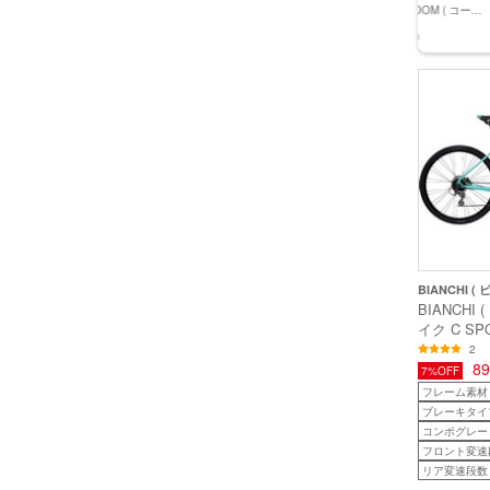
( キャノン
バイク FX 3 STEPOVER
バイク FX 1 STEPOVER
KHODAABLOOM ( コーダ
125,000円
79,900円
(税込)
(税込)
バイク
GEN 4 ルナシルバー M (
GEN 4 ダークスター L ( 身
ーブルーム ) クロスバイク
000円
64,350円
(税込)
(税込)
 ( トレッド
身長目安170cm前後 )
長目安180cm前後 )
RAIL ST ( レイル エスティ
ンメタルグリ
ー ) マットブラック 440
長160-
(身長目安175cm前後)
BIANCHI (
BIANCHI
イク C SPO
ーツ2 ディ
2
ークターコ
8
7%OFF
43 ( 身長
フレーム素材
ブレーキタイ
コンポグレード
フロント変速
リア変速段数