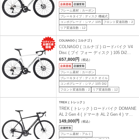
170cm前後 )
フレーム素材：カーボン
ブレーキタイプ：ディスク 機械式
コンポグレード：シマノ 105
フロント変速段数：2
リア変速段数：12
COLNAGO ( コルナゴ )
COLNAGO ( コルナゴ ) ロードバイク V4
Disc ( ブイ フォー ディスク ) 105 Di2
VDWH ( ホワイト ) 485S ( 身長目安175cm
657,800円
（税込）
前後 )
フレーム素材：カーボン
ブレーキタイプ：ディスク オイル
コンポグレード：シマノ 105 DI2
フロント変速段数：2
リア変速段数：12
TREK ( トレック )
TREK ( トレック ) ロードバイク DOMANE
AL 2 Gen 4 ( ドマーネ AL 2 Gen 4 ) マッ
ト ダークスター ブラック 54 ( 身長目安
149,000円
（税込）
175cm前後 )
フレーム素材：アルミ