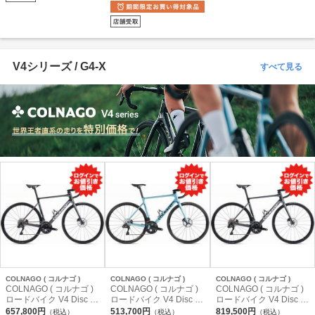
E DISC Di2 / MICHE KL
11s オリジナル完成車 ブ
EOS RD 50 仕様 ( ヴェ
ルー/イエロー 50 (身長
ルティカーレ エスエル
目安165cm前後)
アール ) ヴェルベットレ
ッド M ( 身長目安175cm
前後 )
V4シリーズ / G4-X
すべて見る
COLNAGO ( コルナゴ )
COLNAGO ( コルナゴ )
COLNAGO ( コルナゴ )
COLNAGO ( コルナゴ )
COLNAGO ( コルナゴ )
COLNAGO ( コルナゴ )
ロードバイク V4 Disc (
ロードバイク V4 Disc (
ロードバイク V4 Disc (
ブイ フォー ディスク ) 1
ブイ フォー ディスク ) 1
ブイ フォー ディスク ) U
657,800円
513,700円
819,500円
（税込）
（税込）
（税込）