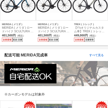
MERIDA ( メリダ )
MERIDA ( メリダ )
TREK ( トレック )
MERIDA ( メリダ ) ロー
MERIDA ( メリダ ) ロー
【Y'sオリジナルカスタ
ドバイク SCULTURA 40
ドバイク SCULTURA 40
ム車】TREK ( トレック )
0+ANTARES CARBON
0+ANTARES CARBON
ロードバイク EMONDA
401,500円
401,500円
449,000円
（税込）
（税込）
（税込）
WHEEL ( スクラトゥー
WHEEL ( スクラトゥー
SL 5+ANTARES ROAD
ラ 400+アンタレス カー
ラ 400+アンタレス カー
CARBON WHEEL ( エモ
ボンホイール ) ティール
ボンホイール ) シルクブ
ンダ SL 5+アンタレス
ブルー / シルバーブル―
ラック / ダークシルバー
ロード カーボンホイー
( FB01 ) 47 ( 身長目安16
( FK02 ) 44 ( 身長目安16
ル ) ソリッド チャコール
配送可能 MERIDA完成車
すべて見る
5cm前後 )
0cm前後 )
54 ( 身長目安175cm前後
)
※カーボンモデルは対象外