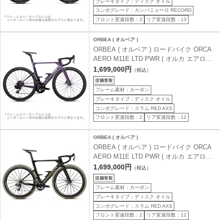
ブレーキタイプ：ディスク オイル
コンポグレード：カンパニョーロ RECORD
フロント変速段数：2
リア変速段数：13
ORBEA ( オルベア )
ORBEA ( オルベア ) ロードバイク ORCA
AERO M11E LTD PWR ( オルカ エアロ
M11E LTD PWR ) ロイヤルプラム ( マット
1,699,000円
（税込）
) / ファンタジーパープルカーボンビュー (
グロス ) 47 ( 身長目安160cm前後 )
フレーム素材：カーボン
ブレーキタイプ：ディスク オイル
コンポグレード：スラム RED AXS
フロント変速段数：2
リア変速段数：12
ORBEA ( オルベア )
ORBEA ( オルベア ) ロードバイク ORCA
AERO M11E LTD PWR ( オルカ エアロ
M11E LTD PWR ) マジックゴールドカーボ
1,699,000円
（税込）
ンビュー / チタニウム ( グロス ) 47 ( 身長
目安160cm前後 )
フレーム素材：カーボン
ブレーキタイプ：ディスク オイル
コンポグレード：スラム RED AXS
フロント変速段数：2
リア変速段数：12