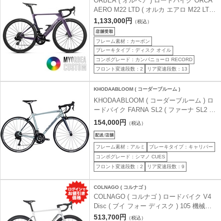
ORBEA ( オルベア ) ロードバイク ORCA
AERO M22 LTD ( オルカ エアロ M22 LTD
) MYO ( マイオー ) マイオルベアカスタム
1,133,000円
（税込）
47 ( 身長目安160cm前後 )
フレーム素材：カーボン
ブレーキタイプ：ディスク オイル
コンポグレード：カンパニョーロ RECORD
フロント変速段数：2
リア変速段数：13
KHODAABLOOM ( コーダーブルーム )
KHODAABLOOM ( コーダーブルーム ) ロ
ードバイク FARNA SL2 ( ファーナ SL2 )
オーロラグレー 500 ( 身長目安180cm前後
154,000円
（税込）
)
フレーム素材：アルミ
ブレーキタイプ：キャリパー
コンポグレード：シマノ CUES
フロント変速段数：2
リア変速段数：9
COLNAGO ( コルナゴ )
COLNAGO ( コルナゴ ) ロードバイク V4
Disc ( ブイ フォー ディスク ) 105 機械式
12sp VDWH ( ホワイト ) 455S ( 身長目安
513,700円
（税込）