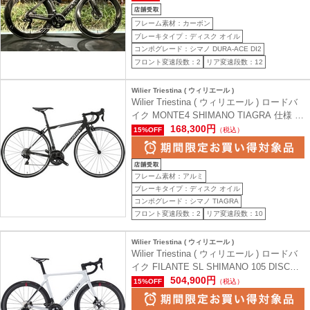
フレーム素材：カーボン
ブレーキタイプ：ディスク オイル
コンポグレード：シマノ DURA-ACE DI2
フロント変速段数：2
リア変速段数：12
Wilier Triestina ( ウィリエール )
Wilier Triestina ( ウィリエール ) ロードバ
イク MONTE4 SHIMANO TIAGRA 仕様 (
モンテクワトロ ) マットブラック/ホワイト
168,300円
15%OFF
（税込）
XXS ( 身長目安160cm前後 )
フレーム素材：アルミ
ブレーキタイプ：ディスク オイル
コンポグレード：シマノ TIAGRA
フロント変速段数：2
リア変速段数：10
Wilier Triestina ( ウィリエール )
Wilier Triestina ( ウィリエール ) ロードバ
イク FILANTE SL SHIMANO 105 DISC
Di2 仕様 ( フィランテ エスエル ) シルバー
504,900円
15%OFF
（税込）
S ( 身長目安170cm前後 )