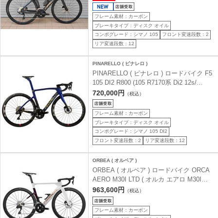
ット) 49 ( 身長目安165cm前後 )
フレーム素材：カーボン
ブレーキタイプ：ディスク オイル
コンポグレード：シマノ 105
フロント変速段数：2
リア変速段数：12
PINARELLO ( ピナレロ )
PINARELLO ( ピナレロ ) ロードバイク F5
105 DI2 R800 (105 R7170系 Di2 12s/
FULCRUM R800) J010 ミッドナイト ブル
720,000円
（税込）
ー ゴールド 【日本限定カラー】 43 (身長
目安155cm前後)
フレーム素材：カーボン
ブレーキタイプ：ディスク オイル
コンポグレード：シマノ 105 DI2
フロント変速段数：2
リア変速段数：12
ORBEA ( オルベア )
ORBEA ( オルベア ) ロードバイク ORCA
AERO M30I LTD ( オルカ エアロ M30I
LTD ) ホワイトレインボー / サンセット (
963,600円
（税込）
グロス ) 47 ( 身長目安160cm前後 )
フレーム素材：カーボン