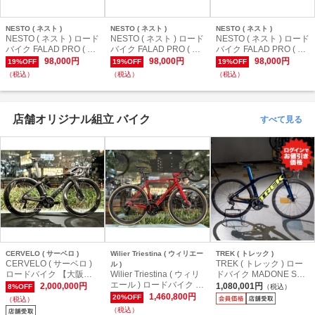
NESTO ( ネスト )
NESTO ( ネスト )
NESTO ( ネスト )
NESTO ( ネスト ) ロード
NESTO ( ネスト ) ロード
NESTO ( ネスト ) ロード
バイク FALAD PRO ( フ
バイク FALAD PRO ( フ
バイク FALAD PRO ( フ
ァラド プロ ) ミッドナイ
ァラド プロ ) ミッドナイ
ァラド プロ ) マットブラ
98,000円
98,000円
98,000円
19%OFF
19%OFF
19%OFF
トブルー/アッシュホワ
トブルー/アッシュホワ
ック 430 ( 身長目安165c
（税込）
（税込）
（税込）
イト 395 ( 身長目安160c
イト 465 ( 身長目安170c
m前後 )
m前後 )
m前後 )
店舗オリジナル組立 バイク
すべて見る
CERVELO ( サーベロ )
Wilier Triestina ( ウィリエー
TREK ( トレック )
CERVELO ( サーベロ )
TREK ( トレック ) ロー
ル )
ロードバイク 【大阪本
Wilier Triestina ( ウィリ
ドバイク MADONE SLR
館オリジナル完成車】 S
エール ) ロードバイク V
P1 Gen6 ( マドン SLR
2,000,000円
1,080,001円
8%OFF
（税込）
5 ファイブブラック 48 (
ERTICALE SLR 大阪限
プロジェクトワン 第６
1,460,800円
20%OFF
（税込）
身長目安165cm前後 )
定 SHIMANO DURA-AC
世代 ) Ultegra R8020 2x
（税込）