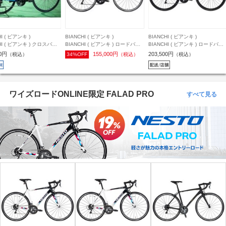
NCHI ( ビアンキ )
BIANCHI ( ビアンキ )
BIANCHI ( ビアンキ )
ANCHI ( ビアンキ ) ロードバイ
BIANCHI ( ビアンキ ) ロードバイ
BIANCHI ( ビアンキ ) ロード
IA NIRONE 7 105 11S ( ビア
ク VIA NIRONE7 DISC ( ヴィアニ
ク SPRINT DISC ( スプリント
155,000円
203,500円
315,000円
%OFF
（税込）
（税込）
13%OFF
（税込
ーネ 7 105 11スピード ) シリ
ローネセブン ディスク ) SORA 9s
ィスク ) 105 機械式 12S SZ
ブラック/チタニウムシルバー
チェレステ / チタニウムシルバー
トグレー 50 (適応身長目安165
グロッシー 53 ( 身長目安
ロゴ 47 (適応身長目安160cm前後)
前後)
cm前後 )
ワイズロードONLINE限定 FALAD PRO
すべて見る