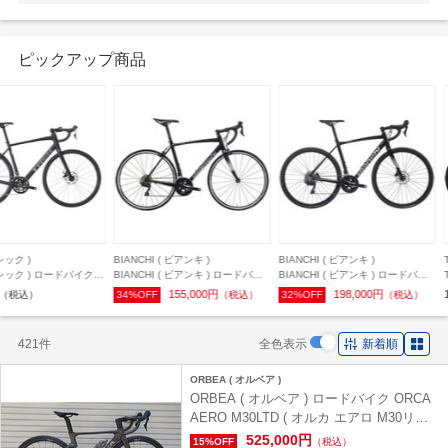
ピックアップ商品
NCHI ( ビアンキ )
BIANCHI ( ビアンキ )
TREK ( トレック )
ANCHI ( ビアンキ ) ロードバイ
BIANCHI ( ビアンキ ) ロードバイ
TREK ( トレック ) ロードバ
IA NIRONE 7 105 11S ( ビア
ク VIA NIRONE7 DISC ( ヴィアニ
DOMANE AL 2 GEN 4 ( ド
155,000円
198,000円
148,999円
%OFF
（税込）
32%OFF
（税込）
（税込）
ーネ 7 105 11スピード ) シリ
ローネセブン ディスク ) 105
AL2 ジェン４ ) マット リチ
ブラック/チタニウムシルバー
R7020 11s ブラック / チタニウム
レー 44 (適応身長目安150-15
グロッシー 47 ( 身長目安
シルバーロゴ 50 (適応身長目安
前後)
421件
全色表示
新着順
cm前後 )
165cm前後)
ORBEA ( オルベア )
ORBEA ( オルベア ) ロードバイク ORCA
AERO M30LTD ( オルカ エアロ M30リミ
テッド ) プロ仕様モデル カーボンロウ(マ
525,000円
15%OFF
（税込）