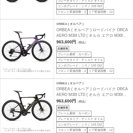
ブレーキタイプ：ディスク オイル
コンポグレード：シマノ 105 DI2
フロント変速段数：2
リア変速段数：12
ORBEA ( オルベア )
ORBEA ( オルベア ) ロードバイク ORCA
AERO M30I LTD ( オルカ エアロ M30I
LTD ) ロイヤルプラム ( マット ) / ファンタ
963,600円
（税込）
ジーパープルカーボンビュー ( グロス ) 47
( 身長目安160cm前後 )
フレーム素材：カーボン
ブレーキタイプ：ディスク オイル
コンポグレード：シマノ 105 DI2
フロント変速段数：2
リア変速段数：12
ORBEA ( オルベア )
ORBEA ( オルベア ) ロードバイク ORCA
AERO M30I LTD ( オルカ エアロ M30I
LTD ) マジックゴールドカーボンビュー /
963,600円
（税込）
チタニウム ( グロス ) 47 ( 身長目安160cm
前後 )
フレーム素材：カーボン
ブレーキタイプ：ディスク オイル
コンポグレード：シマノ 105 DI2
フロント変速段数：2
リア変速段数：12