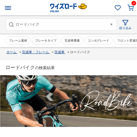
0
×
絞り込み
フレーム素材
ブレーキタイプ
完成車重量
コンポグレード
フロント変速
ホーム
>
完成車・フレーム
>
完成車
>
ロードバイク
ロードバイク
の検索結果