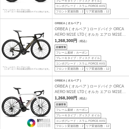
ブレーキタイプ：ディスク オイル
コンポグレード：スラム FORCE AXS
フロント変速段数：2
リア変速段数：12
ORBEA ( オルベア )
ORBEA ( オルベア ) ロードバイク ORCA
AERO M21E LTD ( オルカ エアロ M21E
LTD ) マジックゴールドカーボンビュー /
1,268,300円
（税込）
チタニウム ( グロス ) 47 ( 身長目安160cm
前後 )
フレーム素材：カーボン
ブレーキタイプ：ディスク オイル
コンポグレード：スラム FORCE AXS
フロント変速段数：2
リア変速段数：12
ORBEA ( オルベア )
ORBEA ( オルベア ) ロードバイク ORCA
AERO M21E LTD ( オルカ エアロ M21E
LTD ) MYO ( マイオー ) マイオルベアカス
1,268,300円
（税込）
タム 47 ( 身長目安160cm前後 )
フレーム素材：カーボン
ブレーキタイプ：ディスク オイル
コンポグレード：スラム FORCE AXS
フロント変速段数：2
リア変速段数：12