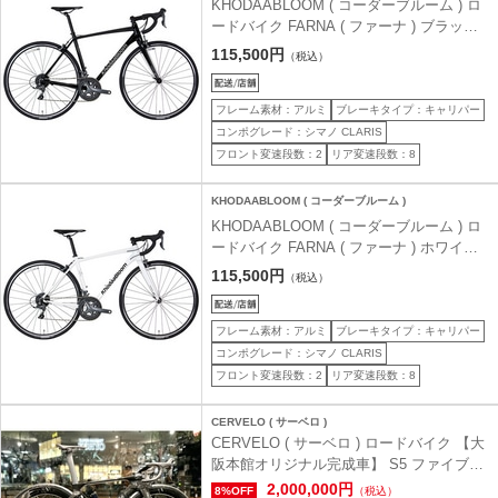
KHODAABLOOM ( コーダーブルーム ) ロ
ードバイク FARNA ( ファーナ ) ブラック
465 ( 身長目安170cm前後 )
115,500円
（税込）
フレーム素材：アルミ
ブレーキタイプ：キャリパー
コンポグレード：シマノ CLARIS
フロント変速段数：2
リア変速段数：8
KHODAABLOOM ( コーダーブルーム )
KHODAABLOOM ( コーダーブルーム ) ロ
ードバイク FARNA ( ファーナ ) ホワイト
430 ( 身長目安160cm前後 )
115,500円
（税込）
フレーム素材：アルミ
ブレーキタイプ：キャリパー
コンポグレード：シマノ CLARIS
フロント変速段数：2
リア変速段数：8
CERVELO ( サーベロ )
CERVELO ( サーベロ ) ロードバイク 【大
阪本館オリジナル完成車】 S5 ファイブブ
ラック 48 ( 身長目安165cm前後 )
2,000,000円
8%OFF
（税込）