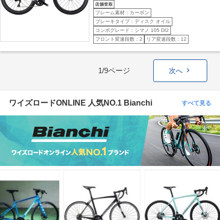
フレーム素材：カーボン
ブレーキタイプ：ディスク オイル
コンポグレード：シマノ 105 DI2
フロント変速段数：2
リア変速段数：12
1/9ページ
次へ
ワイズロードONLINE 人気NO.1 Bianchi
すべて見る