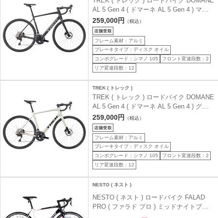
TREK ( トレック ) ロードバイク DOMANE
AL 5 Gen 4 ( ドマーネ AL 5 Gen 4 ) マッ
ト ダークスター ブラック 52 ( 身長目安
259,000円
（税込）
170cm前後 )
フレーム素材：アルミ
ブレーキタイプ：ディスク オイル
コンポグレード：シマノ 105
フロント変速段数：2
リア変速段数：12
TREK ( トレック )
TREK ( トレック ) ロードバイク DOMANE
AL 5 Gen 4 ( ドマーネ AL 5 Gen 4 ) グロ
ス スーパーノヴァ 49 ( 身長目安160cm前
259,000円
（税込）
後 )
フレーム素材：アルミ
ブレーキタイプ：ディスク オイル
コンポグレード：シマノ 105
フロント変速段数：2
リア変速段数：12
NESTO ( ネスト )
NESTO ( ネスト ) ロードバイク FALAD
PRO ( ファラド プロ ) ミッドナイトブル
ー/アッシュホワイト 430 ( 身長目安165cm