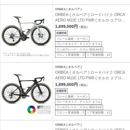
ORBEA ( オルベア )
ORBEA ( オルベア ) ロードバイク ORCA
AERO M11E LTD PWR ( オルカ エアロ
M11E LTD PWR ) フローズンコンクリート
1,699,000円
（税込）
/ オーロラブレイズ ( マット ) 47 ( 身長目
安160cm前後 )
フレーム素材：カーボン
ブレーキタイプ：ディスク オイル
コンポグレード：スラム RED AXS
フロント変速段数：2
リア変速段数：12
ORBEA ( オルベア )
ORBEA ( オルベア ) ロードバイク ORCA
AERO M11E LTD PWR ( オルカ エアロ
M11E LTD PWR ) MYO ( マイオー ) マイ
1,699,000円
（税込）
オルベアカスタム 47 ( 身長目安160cm前
後 )
フレーム素材：カーボン
ブレーキタイプ：ディスク オイル
コンポグレード：スラム RED AXS
フロント変速段数：2
リア変速段数：12
ORBEA ( オルベア )