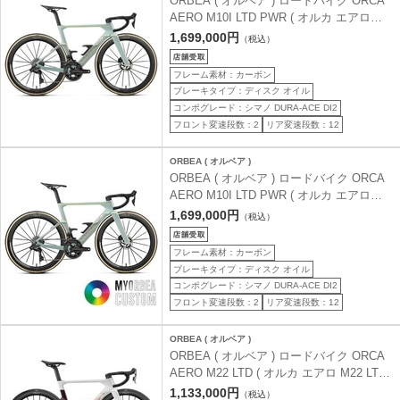
ORBEA ( オルベア ) ロードバイク ORCA
AERO M10I LTD PWR ( オルカ エアロ
M10I LTD PWR ) フローズンコンクリート
1,699,000円
（税込）
/ オーロラブレイズ ( マット ) 47 ( 身長目
安160cm前後 )
フレーム素材：カーボン
ブレーキタイプ：ディスク オイル
コンポグレード：シマノ DURA-ACE DI2
フロント変速段数：2
リア変速段数：12
ORBEA ( オルベア )
ORBEA ( オルベア ) ロードバイク ORCA
AERO M10I LTD PWR ( オルカ エアロ
M10I LTD PWR ) MYO ( マイオー ) マイオ
1,699,000円
（税込）
ルベアカスタム 47 ( 身長目安160cm前後 )
フレーム素材：カーボン
ブレーキタイプ：ディスク オイル
コンポグレード：シマノ DURA-ACE DI2
フロント変速段数：2
リア変速段数：12
ORBEA ( オルベア )
ORBEA ( オルベア ) ロードバイク ORCA
AERO M22 LTD ( オルカ エアロ M22 LTD
) ホワイトレインボー / サンセット ( グロ
1,133,000円
（税込）