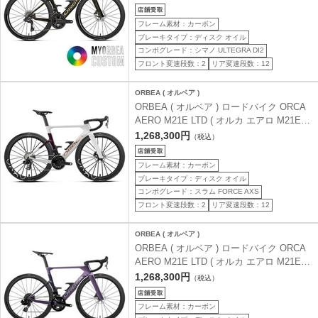
タム 47 ( 身長目安160cm前後 )
フレーム素材：カーボン
ブレーキタイプ：ディスク オイル
コンポグレード：シマノ ULTEGRA DI2
フロント変速段数：2
リア変速段数：12
ORBEA ( オルベア )
ORBEA ( オルベア ) ロードバイク ORCA
AERO M21E LTD ( オルカ エアロ M21E
LTD ) ホワイトレインボー / サンセット (
1,268,300円
（税込）
グロス ) 47 ( 身長目安160cm前後 )
フレーム素材：カーボン
ブレーキタイプ：ディスク オイル
コンポグレード：スラム FORCE AXS
フロント変速段数：2
リア変速段数：12
ORBEA ( オルベア )
ORBEA ( オルベア ) ロードバイク ORCA
AERO M21E LTD ( オルカ エアロ M21E
LTD ) ロイヤルプラム ( マット ) / ファンタ
1,268,300円
（税込）
ジーパープルカーボンビュー ( グロス ) 47
( 身長目安160cm前後 )
フレーム素材：カーボン