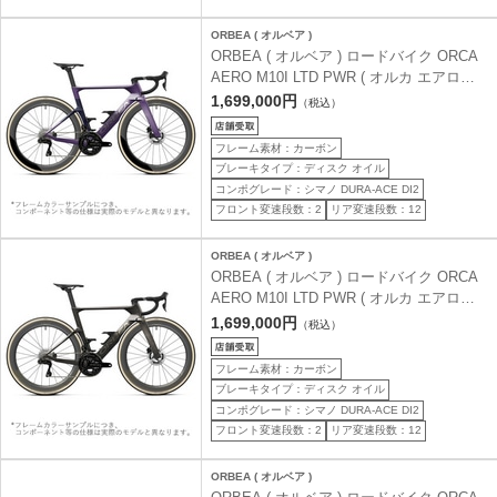
ORBEA ( オルベア )
ORBEA ( オルベア ) ロードバイク ORCA
AERO M10I LTD PWR ( オルカ エアロ
M10I LTD PWR ) ロイヤルプラム ( マット
1,699,000円
（税込）
) / ファンタジーパープルカーボンビュー (
グロス ) 47 ( 身長目安160cm前後 )
フレーム素材：カーボン
ブレーキタイプ：ディスク オイル
コンポグレード：シマノ DURA-ACE DI2
フロント変速段数：2
リア変速段数：12
ORBEA ( オルベア )
ORBEA ( オルベア ) ロードバイク ORCA
AERO M10I LTD PWR ( オルカ エアロ
M10I LTD PWR ) マジックゴールドカーボ
1,699,000円
（税込）
ンビュー / チタニウム ( グロス ) 47 ( 身長
目安160cm前後 )
フレーム素材：カーボン
ブレーキタイプ：ディスク オイル
コンポグレード：シマノ DURA-ACE DI2
フロント変速段数：2
リア変速段数：12
ORBEA ( オルベア )