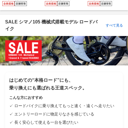
05 Di2 VDDK ( グリージ
05 機械式 12sp VDBL (
LTEGRA Di2 VDDK ( グ
ョ ) 485S (身長目安175c
アズーロ ) 485S (身長目
リージョ ) 485S (身長目
m前後)
安175cm前後)
安175cm前後)
SALE シマノ105 機械式搭載モデル ロードバ
すべて見る
イク
はじめての“本格ロード”にも、
乗り換えにも選ばれる王道スペック。
こんな方におすすめ
✓ ロードバイクに乗り換えてもっと速く・遠くへ走りたい
✓ エントリーロードに物足りなさを感じている
✓ 長く安心して使える一台を選びたい