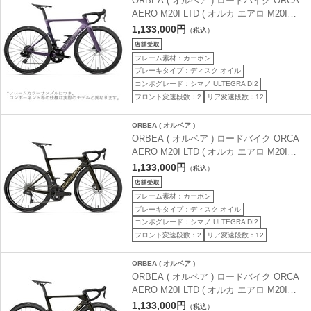
ORBEA ( オルベア ) ロードバイク ORCA
AERO M20I LTD ( オルカ エアロ M20I
LTD ) ロイヤルプラム ( マット ) / ファンタ
1,133,000円
（税込）
ジーパープルカーボンビュー ( グロス ) 47
( 身長目安160cm前後 )
フレーム素材：カーボン
ブレーキタイプ：ディスク オイル
コンポグレード：シマノ ULTEGRA DI2
フロント変速段数：2
リア変速段数：12
ORBEA ( オルベア )
ORBEA ( オルベア ) ロードバイク ORCA
AERO M20I LTD ( オルカ エアロ M20I
LTD ) マジックゴールドカーボンビュー /
1,133,000円
（税込）
チタニウム ( グロス ) 47 ( 身長目安160cm
前後 )
フレーム素材：カーボン
ブレーキタイプ：ディスク オイル
コンポグレード：シマノ ULTEGRA DI2
フロント変速段数：2
リア変速段数：12
ORBEA ( オルベア )
ORBEA ( オルベア ) ロードバイク ORCA
AERO M20I LTD ( オルカ エアロ M20I
LTD ) MYO ( マイオー ) マイオルベアカス
1,133,000円
（税込）