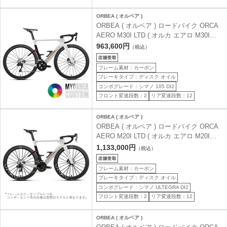
ORBEA ( オルベア )
ORBEA ( オルベア ) ロードバイク ORCA
AERO M30I LTD ( オルカ エアロ M30I
LTD ) MYO ( マイオー ) マイオルベアカス
963,600円
（税込）
タム 47 ( 身長目安160cm前後 )
フレーム素材：カーボン
ブレーキタイプ：ディスク オイル
コンポグレード：シマノ 105 DI2
フロント変速段数：2
リア変速段数：12
ORBEA ( オルベア )
ORBEA ( オルベア ) ロードバイク ORCA
AERO M20I LTD ( オルカ エアロ M20I
LTD ) ホワイトレインボー / サンセット (
1,133,000円
（税込）
グロス ) 47 ( 身長目安160cm前後 )
フレーム素材：カーボン
ブレーキタイプ：ディスク オイル
コンポグレード：シマノ ULTEGRA DI2
フロント変速段数：2
リア変速段数：12
ORBEA ( オルベア )