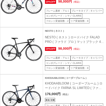
98,000円
19%OFF
（税込）
前後 )
フレーム素材：アルミ
ブレーキタイプ：キャリパー
コンポグレード：シマノ CLARIS
フロント変速段数：2
リア変速段数：8
NESTO ( ネスト )
NESTO ( ネスト ) ロードバイク FALAD
PRO ( ファラド プロ ) マットブラック 430
( 身長目安165cm前後 )
98,000円
19%OFF
（税込）
フレーム素材：アルミ
ブレーキタイプ：キャリパー
コンポグレード：シマノ CLARIS
フロント変速段数：2
リア変速段数：8
KHODAABLOOM ( コーダーブルーム )
KHODAABLOOM ( コーダーブルーム ) ロ
ードバイク FARNA SL LIMITED ( ファー
ナ SL リミテッド ) ブルー/グレー 465 ( 身
176,000円
（税込）
長目安170cm前後 )
フレーム素材：アルミ
ブレーキタイプ：キャリパー