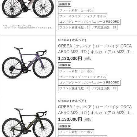
ス ) 57 ( 身長目安190cm前後 )
フレーム素材：カーボン
ブレーキタイプ：ディスク オイル
コンポグレード：カンパニョーロ RECORD
フロント変速段数：2
リア変速段数：13
ORBEA ( オルベア )
ORBEA ( オルベア ) ロードバイク ORCA
AERO M22 LTD ( オルカ エアロ M22 LTD
) ロイヤルプラム ( マット ) / ファンタジー
1,133,000円
（税込）
パープルカーボンビュー ( グロス ) 57 ( 身
長目安190cm前後 )
フレーム素材：カーボン
ブレーキタイプ：ディスク オイル
コンポグレード：カンパニョーロ RECORD
フロント変速段数：2
リア変速段数：13
ORBEA ( オルベア )
ORBEA ( オルベア ) ロードバイク ORCA
AERO M22 LTD ( オルカ エアロ M22 LTD
) マジックゴールドカーボンビュー / チタ
1,133,000円
（税込）
ニウム ( グロス ) 57 ( 身長目安190cm前後
)
フレーム素材：カーボン