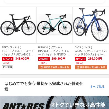
FELT ( フェルト )
BIANCHI ( ビアンキ )
GIOS ( ジオス )
FELT ( フェルト ) ロード
BIANCHI ( ビアンキ ) ロ
GIOS ( ジオス ) ロードバ
バイク AR ADVANCED
ードバイク INFINITO 10
イク REGINA ( レジーナ
105 R7100 ( AR アドバ
5 12S ( インフィニット
) ジオスブルー 520 ( 身
348,000円
299,800円
286,000円
47%OFF
35%OFF
35%OFF
ンスド 105 R7100 ) ブ
105 12S ) チェレステ/ブ
長目安175cm前後 )
（税込）
（税込）
（税込）
ラックチャコール 540 (
ラックフルグロッシー 5
適正身長175cm前後 )
3 ( 身長目安170cm前後 )
はじめてでも安心 最初から完成された特別仕
すべて見る
様