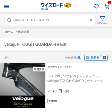
0
×
絞り込み
ホーム
>
検索結果
velogue TOUGH GUARD
の検索結果
2件
全色表示
新着順
SOFT99 ( ソフト99 )
SOFT99 ( ソフト99 ) テックメニュー
velogue TOUGH GUARD ( ヴェローグ タ
フ ガード ) ワイズロード新規購入車体用施
工料 【店舗受け取り専用商品 車体専用注
29,700円
（税込）
文ページ】