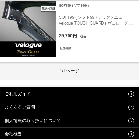
SOFT99 ( ソフト99 )
SOFT99 ( ソフト99 ) テックメニュー
velogue TOUGH GUARD ( ヴェローグ タ
フ ガード ) ワイズロード新規購入車体用施
工料 【 直送＆店舗受取可能 車体専用注文
29,700円
（税込）
ページ 】
1/1ページ
ご利用ガイド
よくあるご質問
個人情報の取り扱いについて
会社概要