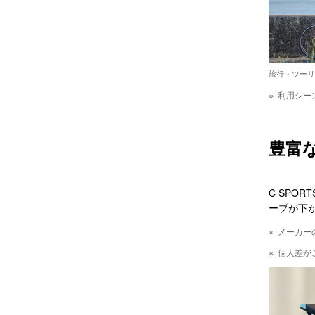
旅行・ツーリ
利用シー
豊富
C SPO
ーブが下
メーカー
個人差が