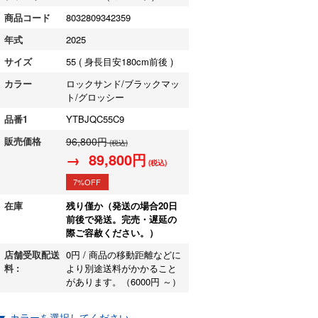
商品コード
8032809342359
年式
2025
サイズ
55 ( 身長目安180cm前後 )
カラー
ロックサンド/ブラックマッ
ト/グロッシー
品番1
YTBJQC55C9
販売価格
96,800円
(税込)
→ 89,800円
(税込)
7%OFF
在庫
残り僅か（発送の場合20日
前後で発送。完売・遅延の
際ご容赦ください。）
店舗受取配送
0円 / 商品の移動距離などに
料 :
より別途送料がかかること
があります。（6000円 ～）
▼ カラーを選択してください