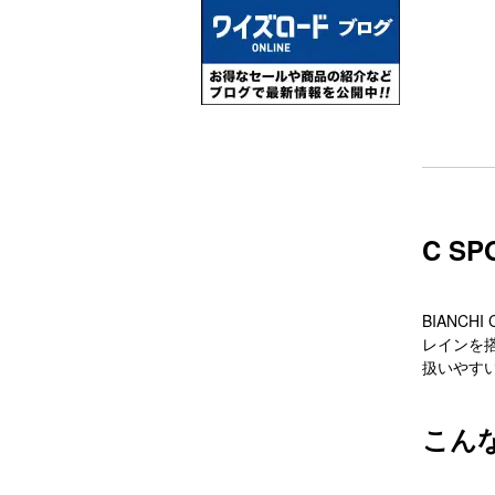
C S
BIANC
レインを
扱いやす
こん