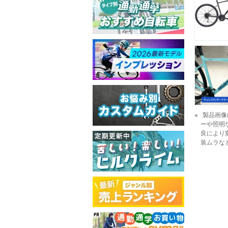
製品画像
ーや照明
良により
装ムラな