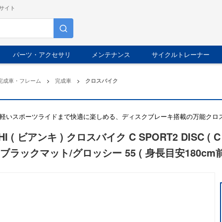
サイト
パーツ・アクセサリ
メンテナンス
サイクルトレーナー
完成車・フレーム
>
完成車
>
クロスバイク
軽いスポーツライドまで快適に楽しめる、ディスクブレーキ搭載の万能クロ
CHI ( ビアンキ ) クロスバイク C SPORT2 DISC 
ブラックマット/グロッシー 55 ( 身長目安180cm前