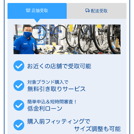
クランク（前ギア）は3枚、スプロケット（後ギア）は8枚の合計
24段。
店舗受取
配送受取
平坦路での軽快な走りから急な登り坂まで、様々な環境で最適なギ
アを選ぶことができます。
体力に合わせて最適なギアを選べるので、体力に自信のない方や疲
れた時も最適なギアを選ぶことができます。
細部に拘ったパーツ
快適性とペダリング効率に影響するサドル、確かなグリップとクッ
ション性で疲労を軽減するグリップなど、細部まで拘ったパーツを
アッセンブルしています。