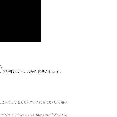
す。
ので面倒やストレスから解放されます。
し込もうとするとリムフックに留める部分が破損
イヤグライダーのフックに留める溝の部分をやす