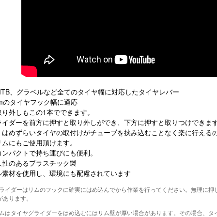
MTB、グラベルなど全てのタイヤ幅に対応したタイヤレバー
mmのタイヤフック幅に適応
取り外しもこの1本でできます。
ライダーを前方に押すと取り外しができ、下方に押すと取りつけできま
、はめずらいタイヤの取付けがチューブを挟み込むことなく楽に行える
リムにもご使用頂けます。
コンパクトで持ち運びにも便利。
久性のあるプラスチック製
ル素材を使用し、環境にも配慮されています
ライダーはリムのフックに確実にはめ込んでから作業を行ってください。無理に押
があります。
ムはタイヤグライダーをはめ込むにはリム壁が厚い場合があります。その場合、タ