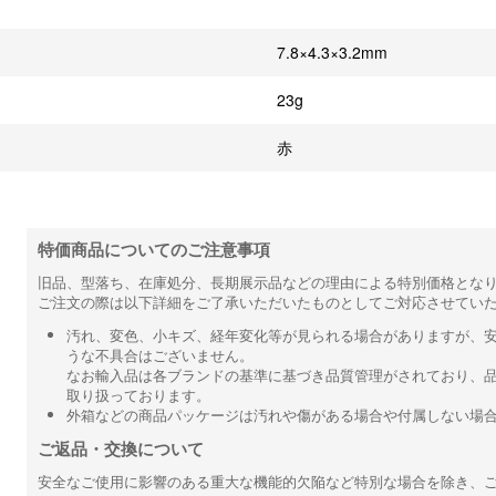
：
7.8×4.3×3.2mm
23g
赤
特価商品についてのご注意事項
旧品、型落ち、在庫処分、長期展示品などの理由による特別価格とな
ご注文の際は以下詳細をご了承いただいたものとしてご対応させてい
汚れ、変色、小キズ、経年変化等が見られる場合がありますが、
うな不具合はございません。
なお輸入品は各ブランドの基準に基づき品質管理がされており、
取り扱っております。
外箱などの商品パッケージは汚れや傷がある場合や付属しない場
ご返品・交換について
安全なご使用に影響のある重大な機能的欠陥など特別な場合を除き、