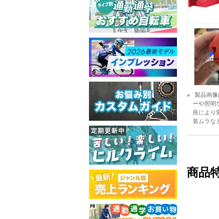
製品画像
ーや照明
良により
装ムラな
商品