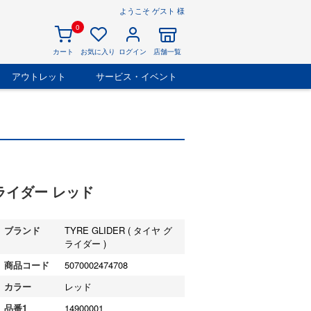
ようこそ ゲスト 様
0
カート
お気に入り
ログイン
店舗一覧
アウトレット
サービス・イベント
グライダー レッド
ブランド
TYRE GLIDER ( タイヤ グ
ライダー )
商品コード
5070002474708
カラー
レッド
品番1
14900001