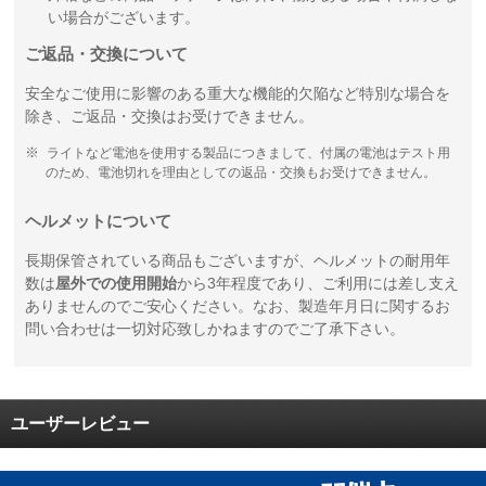
い場合がございます。
ご返品・交換について
安全なご使用に影響のある重大な機能的欠陥など特別な場合を
除き、ご返品・交換はお受けできません。
ライトなど電池を使用する製品につきまして、付属の電池はテスト用
のため、電池切れを理由としての返品・交換もお受けできません。
ヘルメットについて
長期保管されている商品もございますが、ヘルメットの耐用年
数は
屋外での使用開始
から3年程度であり、ご利用には差し支え
ありませんのでご安心ください。なお、製造年月日に関するお
問い合わせは一切対応致しかねますのでご了承下さい。
ユーザーレビュー