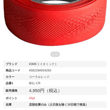
1
/
1
ブランド
IOMIC ( イオミック )
商品コード
4582266934283
カラー
コーラルレッド
品番1
IB1L-CR
4,950円（税込）
販売価格
ポイント
45
在庫
店頭在庫のみ（土日祝を除く10日程で発送）