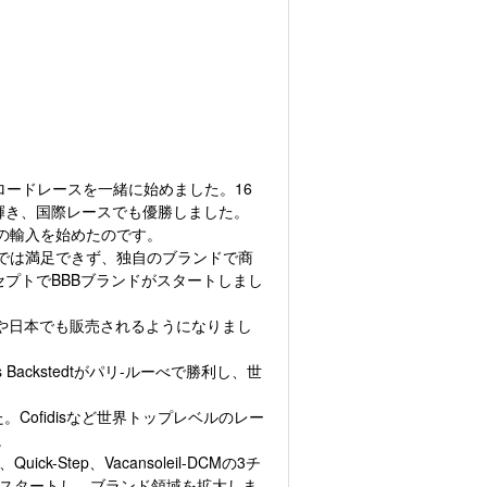
にロードレースを一緒に始めました。16
輝き、国際レースでも優勝しました。
品の輸入を始めたのです。
けでは満足できず、独自のブランドで商
ンセプトでBBBブランドがスタートしまし
ドや日本でも販売されるようになりまし
s Backstedtがパリ-ルーべで勝利し、世
。Cofidisなど世界トップレベルのレー
。
k-Step、Vacansoleil-DCMの3チ
と契約をスタートし、ブランド領域を拡大しま