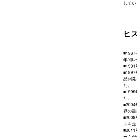
してい
ヒ
■19
年間レ
■19
■19
品開発
た。
■19
た。
■200
界の最
■20
スを走
■201
ームが