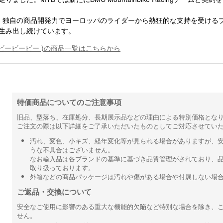
：独自の商品開発力でヨーロッパのライダーから熱狂的な支持を受けるブ
生み出し続けています。
 ( ビービービー )の商品一覧はこちらから
特価商品についてのご注意事項
旧品、型落ち、在庫処分、長期展示品などの理由による特別価格とな
ご注文の際は以下詳細をご了承いただいたものとしてご対応させてい
汚れ、変色、小キズ、経年変化等が見られる場合がありますが、
うな不具合はございません。
なお輸入品は各ブランドの基準に基づき品質管理がされており、
取り扱っております。
外箱などの商品パッケージは汚れや傷がある場合や付属しない場
ご返品・交換について
安全なご使用に影響のある重大な機能的欠陥など特別な場合を除き、
せん。