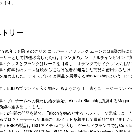
きます。
ストリー
67-1985年：創業者のクリス コッパートとフランク ムーンスは6歳の時
ーサーとして切磋琢磨した2人はオランダのナショナルチャンピオンに
91年：クリスとフランクはレースを引退し、オランダでサイクリング用
97年：何年ものレース経験から彼らは他者が開発した商品を使用するだ
を始めました。ディスプレイと商品を展示するshop-inshopというコ
99年：BBBのブランドが広く知られるようになり、遠くニュージーラン
4年：プロチームへの機材供給を開始。Alessio-Bianchiに所属するMagnu
前線へ踏み出しました。
09年：2年間の開発を経て、Falconを始めとするヘルメットが完成しました
るプロツアーチームがBBBのヘルメットを着用して最前線で戦いました
1年：BBBの製品は1581アイテムに拡大し、ツールドフランスではCofidis、Quic
走りました。MTBでは新たにBMC Mountainbike Racingチーム