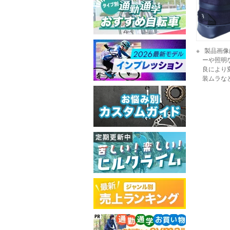
製品画像
ーや照明
良により
装ムラな