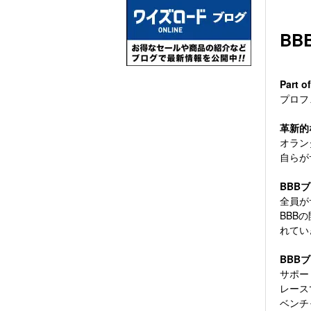
BB
Part o
プロフ
革新的
オラン
自らが
BBB
全員が
BBB
れてい
BBB
サポー
レース
ベンチ