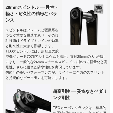
29mmスピンドル ― 剛性・
軽さ・耐久性の精緻なバラ
ンス
スピンドルはフレームと駆動系を
つなぐ重要な構造であり、その設
計技術はドライブトレインの効率
と耐久性に大きく影響します。
TEOスピンドルには、超軽量の航
空機グレード7075アルミニウムを採用。直径29mmの大径設計
により、一般的な24mmスチールスピンドルに比べて軽量化と高
剛性、さらに優れた防水性能を実現しています。
信頼性の高いパフォーマンスが、ライダーに全力のスプリント
と持続的なピーク出力を可能にします。
超高剛性 ― 妥協なきペダリ
ング剛性
TEOカーボンクランクは、標準的
な圧縮試験において、各ペダル側