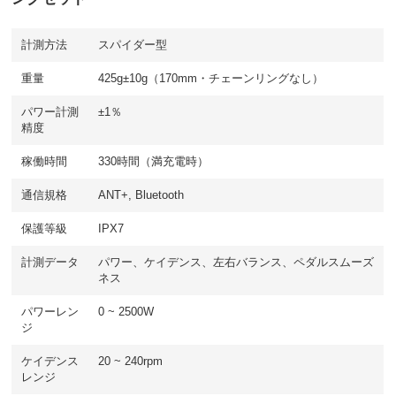
計測方法
スパイダー型
重量
425g±10g（170mm・チェーンリングなし）
パワー計測
±1％
精度
稼働時間
330時間（満充電時）
通信規格
ANT+, Bluetooth
保護等級
IPX7
計測データ
パワー、ケイデンス、左右バランス、ペダルスムーズ
ネス
パワーレン
0 ~ 2500W
ジ
ケイデンス
20 ~ 240rpm
レンジ