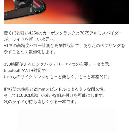
驚くほど軽い425gのカーボンクランクと7075アルミスパイダー
が、ライドを新しい次元へ。
±1％の高精度パワー計測と高剛性設計で、あなたのペダリングを
余すことなく数値化します。
330時間使えるロングバッテリーと4つの主要データ表示、
Bluetooth/ANT+対応で、
いつものサイクリングがもっと楽しく、もっと本格的に。
IPX7防水性能と29mmスピンドルによるタフな耐久性。
そして110BCD設計が確かな組み付けを可能にします。
次のライドが待ち遠しくなる一本です。