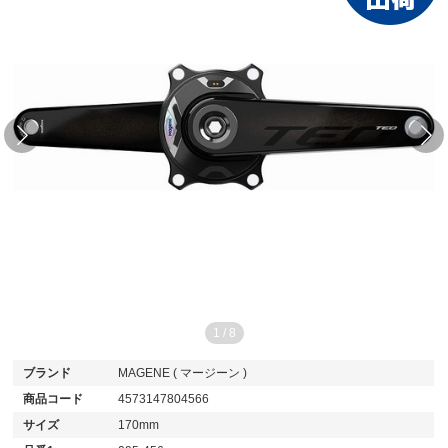
1
/
8
ブランド
MAGENE ( マージーン )
商品コード
4573147804566
サイズ
170mm