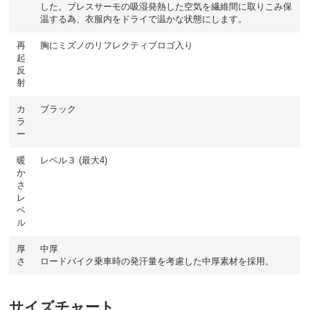
した。ブレスサーモの吸湿発熱した空気を繊維間に取りこみ保
温する為、衣服内をドライで温かな状態にします。
再
胸にミズノのリフレクティブロゴ入り
起
反
射
カ
ブラック
ラ
ー
暖
レベル３ (最大4)
か
さ
レ
ベ
ル
厚
中厚
さ
ロードバイク乗車時の発汗量を考慮した中厚素材を採用。
サイズチャート