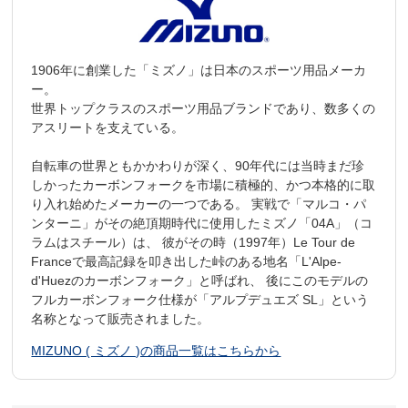
1906年に創業した「ミズノ」は日本のスポーツ用品メーカ
ー。
世界トップクラスのスポーツ用品ブランドであり、数多くの
アスリートを支えている。
自転車の世界ともかかわりが深く、90年代には当時まだ珍
しかったカーボンフォークを市場に積極的、かつ本格的に取
り入れ始めたメーカーの一つである。 実戦で「マルコ・パ
ンターニ」がその絶頂期時代に使用したミズノ「04A」（コ
ラムはスチール）は、 彼がその時（1997年）Le Tour de
Franceで最高記録を叩き出した峠のある地名「L'Alpe-
d'Huezのカーボンフォーク」と呼ばれ、 後にこのモデルの
フルカーボンフォーク仕様が「アルプデュエズ SL」という
名称となって販売されました。
MIZUNO ( ミズノ )の商品一覧はこちらから