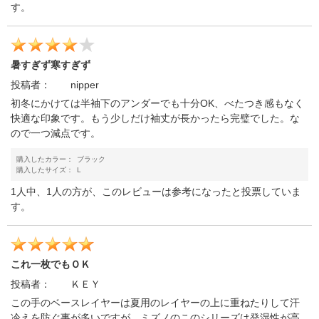
す。
暑すぎず寒すぎず
投稿者：
nipper
初冬にかけては半袖下のアンダーでも十分OK、べたつき感もなく
快適な印象です。もう少しだけ袖丈が長かったら完璧でした。な
ので一つ減点です。
購入したカラー：
ブラック
購入したサイズ：
L
1人中、1人の方が、このレビューは参考になったと投票していま
す。
これ一枚でもＯＫ
投稿者：
ＫＥＹ
この手のベースレイヤーは夏用のレイヤーの上に重ねたりして汗
冷えを防ぐ事が多いですが、ミズノのこのシリーズは発湿性が高