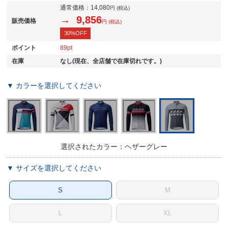
通常価格：
14,080
円 (税込)
→ 9,856
販売価格
円 (税込)
30%OFF
ポイント
89
在庫
なし(現在、全店舗で在庫切れです。)
▼ カラーを選択してください
選択されたカラー：ヘザーグレー
▼ サイズを選択してください
S
M
L
XL