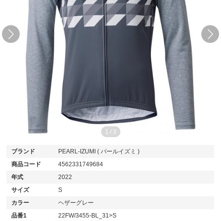
1
/
3
ブランド
PEARL-IZUMI ( パールイズミ )
商品コード
4562331749684
年式
2022
サイズ
S
カラー
ヘザーグレー
品番1
22FW/3455-BL_31>S