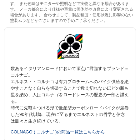
す。 また色味はモニターや照明などで実物と異なる場合がありま
す。 メーカ都合により仕様や重量は個体差や改良により変更される
場合があります。 合わせまして、製品精度・使用状況に影響のない
塗装ムラなどがございますので予めご了承ください。
数あるイタリアンロードにおいて頂点に君臨するブランド＝
コルナゴ。
エルネスト・コルナゴは有力プロチームへのバイク供給を絶
やすことなく自らを切磋することで数え切れないほどの勝ち
星を納め、人はコルナゴをロードレースの歴史の一部と讃え
る。
時代に先鞭をつける形で量産型カーボンロードバイクが席巻
した90年代以降、現在に至るまでエルネストの哲学と信念
は脈々と生き続けている。
COLNAGO ( コルナゴ )の商品一覧はこちらから