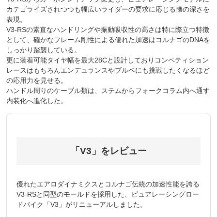
カテゴライズされつつも幅広いライダーの要求に応じる懐の深さを
表現。
V3-RSの素直なハンドリングや振動吸収性の高さは特に際立つ特徴
として、確かなフレーム剛性による優れた加速はコルナゴのDNAを
しっかり踏襲している。
更に装着可能タイヤ幅を最大28Cと設計しておりコンペティション
レースはもちろんエンデュランスやブルベにも挑戦したくなるほど
の応用力を見せる。
ハンドル周りのケーブル類は、ステムからフォークコラム内へ通す
内装化へ進化した。
「V3」をレビュー
優れたエアロダイナミクスとコルナゴ伝統の加速性能を誇る
V3-RSと同型のモールドを採用した、ピュアレーシングロー
ドバイク「V3」がリニューアルしました。