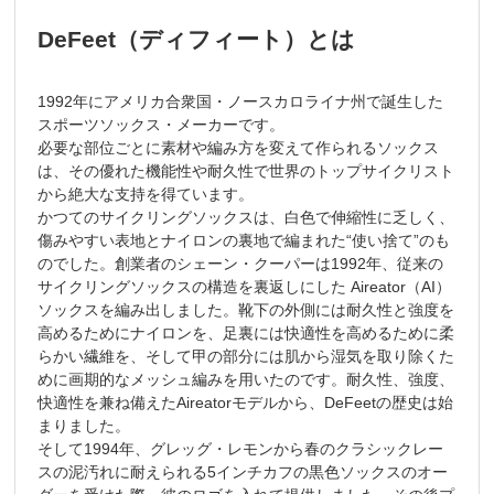
DeFeet（ディフィート）とは
1992年にアメリカ合衆国・ノースカロライナ州で誕生した
スポーツソックス・メーカーです。
必要な部位ごとに素材や編み方を変えて作られるソックス
は、その優れた機能性や耐久性で世界のトップサイクリスト
から絶大な支持を得ています。
かつてのサイクリングソックスは、白色で伸縮性に乏しく、
傷みやすい表地とナイロンの裏地で編まれた“使い捨て”のも
のでした。創業者のシェーン・クーパーは1992年、従来の
サイクリングソックスの構造を裏返しにした Aireator（AI）
ソックスを編み出しました。靴下の外側には耐久性と強度を
高めるためにナイロンを、足裏には快適性を高めるために柔
らかい繊維を、そして甲の部分には肌から湿気を取り除くた
めに画期的なメッシュ編みを用いたのです。耐久性、強度、
快適性を兼ね備えたAireatorモデルから、DeFeetの歴史は始
まりました。
そして1994年、グレッグ・レモンから春のクラシックレー
スの泥汚れに耐えられる5インチカフの黒色ソックスのオー