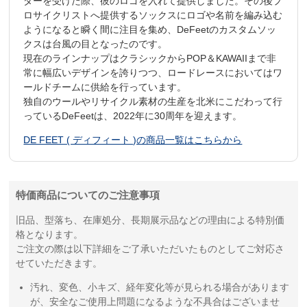
ダーを受けた際、彼のロゴを入れて提供しました。その後プ
ロサイクリストへ提供するソックスにロゴや名前を編み込む
ようになると瞬く間に注目を集め、DeFeetのカスタムソッ
クスは台風の目となったのです。
現在のラインナップはクラシックからPOP＆KAWAIIまで非
常に幅広いデザインを誇りつつ、ロードレースにおいてはワ
ールドチームに供給を行っています。
独自のウールやリサイクル素材の生産を北米にこだわって行
っているDeFeetは、2022年に30周年を迎えます。
DE FEET ( ディフィート )の商品一覧はこちらから
特価商品についてのご注意事項
旧品、型落ち、在庫処分、長期展示品などの理由による特別価
格となります。
ご注文の際は以下詳細をご了承いただいたものとしてご対応さ
せていただきます。
汚れ、変色、小キズ、経年変化等が見られる場合があります
が、安全なご使用上問題になるような不具合はございませ