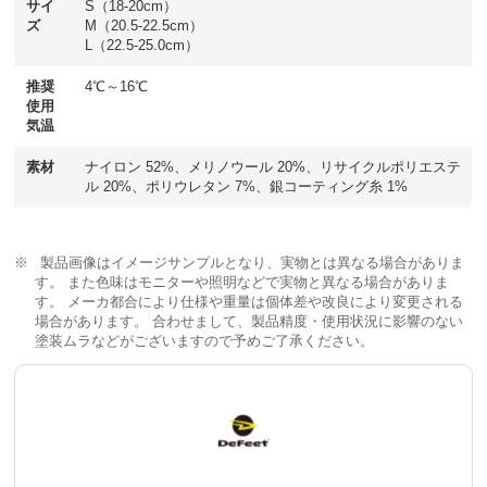
サイ
S（18-20cm）
ズ
M（20.5-22.5cm）
L（22.5-25.0cm）
推奨
4℃～16℃
使用
気温
素材
ナイロン 52%、メリノウール 20%、リサイクルポリエステ
ル 20%、ポリウレタン 7%、銀コーティング糸 1%
製品画像はイメージサンプルとなり、実物とは異なる場合がありま
す。 また色味はモニターや照明などで実物と異なる場合がありま
す。 メーカ都合により仕様や重量は個体差や改良により変更される
場合があります。 合わせまして、製品精度・使用状況に影響のない
塗装ムラなどがございますので予めご了承ください。