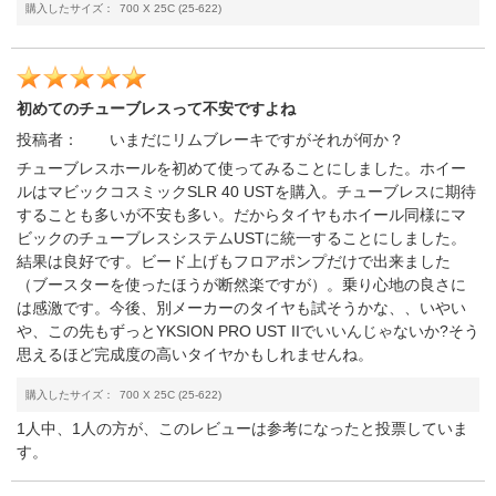
購入したサイズ：
700 X 25C (25-622)
初めてのチューブレスって不安ですよね
投稿者：
いまだにリムブレーキですがそれが何か？
チューブレスホールを初めて使ってみることにしました。ホイー
ルはマビックコスミックSLR 40 USTを購入。チューブレスに期待
することも多いが不安も多い。だからタイヤもホイール同様にマ
ビックのチューブレスシステムUSTに統一することにしました。
結果は良好です。ビード上げもフロアポンプだけで出来ました
（ブースターを使ったほうが断然楽ですが）。乗り心地の良さに
は感激です。今後、別メーカーのタイヤも試そうかな、、いやい
や、この先もずっとYKSION PRO UST IIでいいんじゃないか?そう
思えるほど完成度の高いタイヤかもしれませんね。
購入したサイズ：
700 X 25C (25-622)
1人中、1人の方が、このレビューは参考になったと投票していま
す。