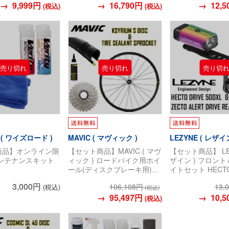
→ 9,999円
オールブラック 700×23C 仏
→ 16,790円
ブ / ゼクト アラ
→ 12,5
(税込)
(税込)
式バルブ48mm
ブ ) マットブラッ
ク
 ( ワイズロード )
MAVIC ( マヴィック )
LEZYNE ( レザイン
商品】オンライン限
【セット商品】MAVIC ( マヴ
【セット商品】 LEZ
メンテナンスキット
ィック ) ロードバイク用ホイ
ザイン ) フロン
ール(ディスクブレーキ用)
イトセット HECTO
KSYRIUM ( キシリウム ) S
500XL / ZECTO 
3,000円
106,108円
13,
(税込)
ディスク チューブレス タイ
DRIVE ( ヘクト 
(税込)
ヤ / スプロケット 取り付け
→ 95,497円
クト アラート ドラ
→ 10,5
(税込)
済み セット
オ メタリック/ブ