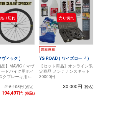
 マヴィック )
YS ROAD ( ワイズロード )
】MAVIC ( マヴ
【セット商品】オンライン限
 ロードバイク用ホイ
定商品 メンテナンスキット
スクブレーキ用)
30000円
( コスミック ) SL
30,000円
216,108円
(税込)
スク チューブレス タ
(税込)
スプロケット 取り付
 194,497円
(税込)
ット