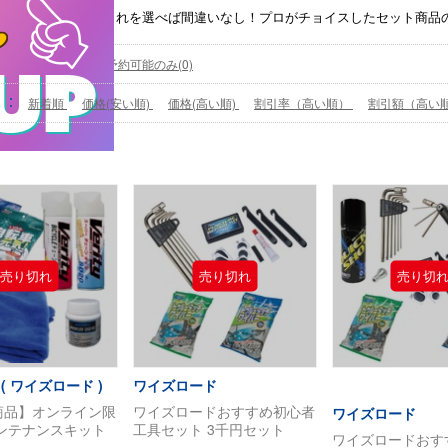
らにお買い得に！これを選べば間違いなし！プロがチョイスしたセット商品
能
すべて
購入/予約可能のみ(0)
新着順
価格(安い順)
価格(高い順)
割引率（高い順）
割引額（高い
 ( ワイズロード )
ワイズロード
商品】オンライン限
ワイズロードおすすめ初心者
ワイズロード
メンテナンスキット
工具セット 3千円セット
ワイズロードおす