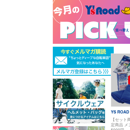
セットでさ
購入/予約可
並べ替え
YS ROAD
【セット
定商品 
5000円