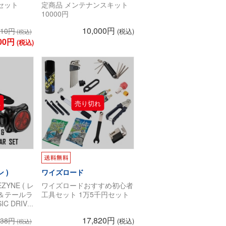
セット
定商品 メンテナンスキット
10000円
10,000円
610円
(税込)
(税込)
00円
(税込)
 )
ワイズロード
YNE ( レ
ワイズロードおすすめ初心者
ト＆テールラ
工具セット 1万5千円セット
C DRIVE
ALERT
17,820円
938円
(税込)
ック ドライ
(税込)