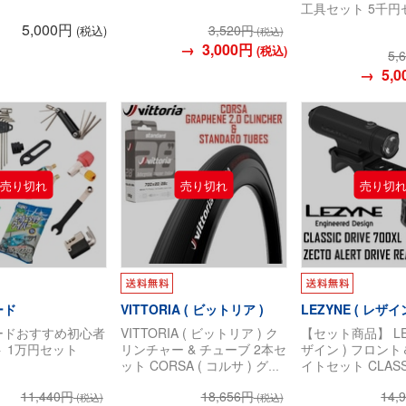
工具セット 5千円
5,000円
3,520円
(税込)
(税込)
→ 3,000円
(税込)
5,
→ 5,0
ード
VITTORIA ( ビットリア )
LEZYNE ( レザイン
ードおすすめ初心者
VITTORIA ( ビットリア ) ク
【セット商品】 LEZ
 1万円セット
リンチャー & チューブ 2本セ
ザイン ) フロン
ット CORSA ( コルサ ) グラ
イトセット CLASSI
フェン2.0 クリンチャー / ス
700XL / ZECTO 
11,440円
18,656円
14,
タンダード ブチル チューブ
DRIVE ( クラシ
(税込)
(税込)