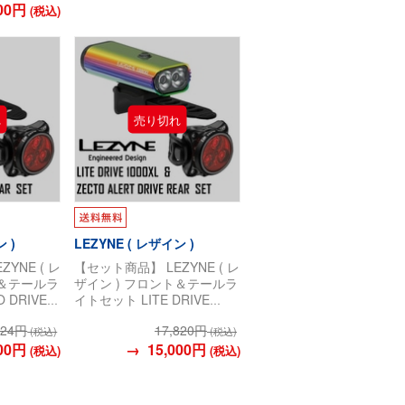
ート ドライ
00円
(税込)
ク/ブラッ
 )
LEZYNE ( レザイン )
YNE ( レ
【セット商品】 LEZYNE ( レ
ト＆テールラ
ザイン ) フロント＆テールラ
 DRIVE
イトセット LITE DRIVE
ALERT
1000XL / ZECTO ALERT
024円
17,820円
ドライブ / ゼ
DRIVE ( ライト ドライブ / ゼ
(税込)
(税込)
イブ ) ネ
00円
クト アラート ドライブ ) ネ
→ 15,000円
(税込)
(税込)
ラック
オ メタリック/ブラック