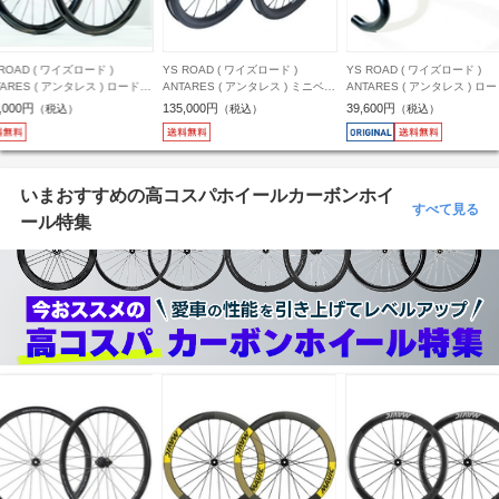
 ROAD ( ワイズロード )
YS ROAD ( ワイズロード )
YS ROAD ( ワイズロード )
TARES ( アンタレス ) ロードバ
ANTARES ( アンタレス ) ミニベロ
ANTARES ( アンタレス ) ロ
用ホイール(ディスクブレーキ
ホイール CARBON WHEEL
イク用ハンドルバー（ドロッ
,000円
135,000円
39,600円
（税込）
（税込）
（税込）
 ROAD CARBON WHEEL
FOLD16 ( カーボン ホイール フォ
ンドルバー） CARBON ROA
21 DISC TLR ( ロード カーボン
ールド16 ) ブラック/UDマット 前
COCKPIT ( カーボン ロード 
ール 4521 ディスク チューブ
後セット
クピット ) 400/90mm
レディ対応 ) UD2 前後セット
シマノHG
いまおすすめの高コスパホイールカーボンホイ
すべて見る
ール特集