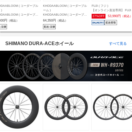
ODAABLOOM ( コーダーブル
KHODAABLOOM ( コーダーブル
FUJI ( フジ )
 )
ーム )
【オンライン直送専用】 FUJI 
ODAABLOOM ( コーダーブル
KHODAABLOOM ( コーダーブル
ジ ) クロスバイク RAIZ ( ライズ
53,990円
27%OFF
（税込
 ) クロスバイク RAIL DISC (
ーム ) クロスバイク RAIL ST ( レ
ペールネイビー 21 (身長目安
400円
64,350円
（税込）
（税込）
ル ディスク ) マットブラック
イル エスティー ) マットブラック
180cm前後)
0mm( 身長目安175cm前後 )
440 (身長目安175cm前後)
SHIMANO DURA-ACEホイール
すべて見る