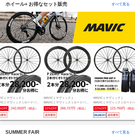
ホイール+ お得なセット販売
すべて見る
VIC ( マヴィック )
MAVIC ( マヴィック )
MAVIC ( マヴィック )
VIC ( マヴィック ) ロードバイ
MAVIC ( マヴィック ) ロードバイ
MAVIC ( マヴィック ) ロード
ホイール(ディスクブレーキ用)
ク用ホイール(ディスクブレーキ用)
ク用ホイール(ディスクブレー
242,000円
266,727円
123,750円
%OFF
（税込）
32%OFF
（税込）
22%OFF
（税込
MIC ( コスミック ) SLR 32
COSMIC ( コスミック ) SLR 65
KSYRIUM SL ( キシリウム SL 
L 前後セット/シマノHG + ピレ
DCL 前後セット/シマノHG + ピレ
DCL + YKSION PRO UST II 
 ZERO Race SL 26c タイヤ
リ P ZERO Race SL 26c タイヤ
前後セット/シマノHG/700C
ット
セット
(622x19TC) [推奨タイヤ幅:25
32mm]
SUMMER FAIR
すべて見る