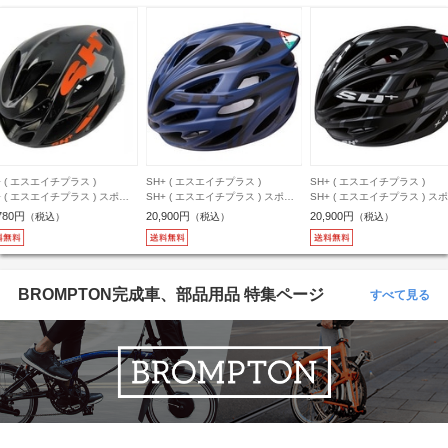
+ ( エスエイチプラス )
SH+ ( エスエイチプラス )
SH+ ( エスエイチプラス )
+ ( エスエイチプラス ) スポー
SH+ ( エスエイチプラス ) スポー
SH+ ( エスエイチプラス ) ス
ルメット SHIROCCO ( シロッ
ツヘルメット SHABLI S-LINE ( シ
ツヘルメット SHABLI X-PLOD
780円
20,900円
20,900円
（税込）
（税込）
（税込）
) グロス ブラック / オレンジ M-
ャブリ エスライン ) ダークブルー
シャブリ エクス-プロッド ) 
( 58-61cm )
マット / ブラック ワンサイズ ( 55-
ブラック / アンスラサイト ワ
60cm )
イズ ( 55-60cm )
BROMPTON完成車、部品用品 特集ページ
すべて見る