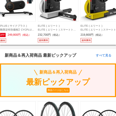
CPLUS ( サイクプラス )
ELITE ( エリート )
ELITE ( エリート )
数限定特別価格】CYCPLUS (
ELITE ( エリート ) スマートトレ
ELITE ( エリート ) スマート
クプラス ) スマートトレーナ
ーナー JUSTO 2 ( ジャスト ツー )
ーナー JUSTO 2 ( ジャスト ツ
249,800円
232,700円
219,800円
OFF
（税込）
（税込）
（税込）
T7 スマートバイク
イエロー リミテッド
新商品＆再入荷商品 最新ピックアップ
すべて見る
新商品＆再入荷商品
最新ピックアップ
商品ページはこちら