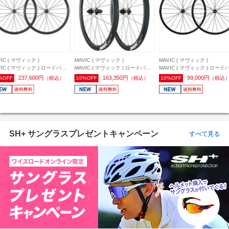
VIC ( マヴィック )
MAVIC ( マヴィック )
MAVIC ( マヴィック )
VIC ( マヴィック ) ロードバイ
MAVIC ( マヴィック ) ロードバイ
MAVIC ( マヴィック ) ロード
ホイール(ディスクブレーキ用)
ク用ホイール(ディスクブレーキ用)
ク用ホイール(ディスクブレー
237,600円
163,350円
99,000円
%OFF
（税込）
10%OFF
（税込）
10%OFF
（税込
MIC ( コスミック ) SL 32
COSMIC ( コスミック ) S 42
KSYRIUM ( キシリウム ) S DI
SC 21MM 前後セット/シマノHG
DISC 前後セット/シマノHG
USTチューブレス 前後セット
ノHG
SH+ サングラスプレゼントキャンペーン
すべて見る