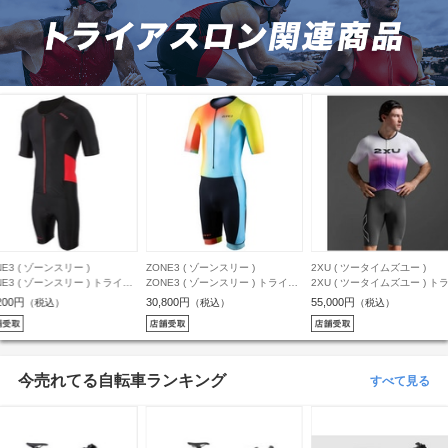
NE3 ( ゾーンスリー )
ZONE3 ( ゾーンスリー )
2XU ( ツータイムズユー )
NE3 ( ゾーンスリー ) トライス
ZONE3 ( ゾーンスリー ) トライス
2XU ( ツータイムズユー ) ト
MEN’S ACTIVATE SHORT
ーツ MEN’S ACTIVATE+ SHORT
スーツ LIGHT SPEED REAC
200円
30,800円
55,000円
（税込）
（税込）
（税込）
EVE FULL ZIP TRISUIT ( メ
SLEEVE TRISUIT ( メンズ アクテ
SLEEVED TRISUIT ( ライト
 アクティベート ショートスリ
ィベート+ ショートスリーブ トラ
ード リアクト スリーブ トラ
 フルジップ トライスーツ ) ブ
イスーツ ) ネオン/ブラック M
ーツ ) ホワイト/タービュランス
ク/レッド S
今売れてる自転車ランキング
すべて見る