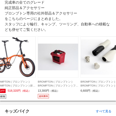
完成車の全てのグレード
純正部品＆アクセサリー
ブロンプトン専用の社外部品＆アクセサリー
をこちらのページにまとめました。
スタッフにより輪行、キャンプ、ツーリング、自動車への積載な
ども併せてご覧ください。
OMPTON ( ブロンプトン )
BROMPTON ( ブロンプトン )
BROMPTON ( ブロンプトン )
OMPTON ( ブロンプトン ) 折り
BROMPTON ( ブロンプトン ) フレ
BROMPTON ( ブロンプトン )
み自転車 G Line ( Gライン )
ーム小物 FORGED FRONT
ップ ERGONOMIC GRIPS ( 
518,320円
13,300円
6,600円
OFF
（税込）
（税込）
（税込）
speed アドベンチャー オレンジ
CARRIER BLOCK ( フォージド フ
ゴノミック グリップ ) シルバ
身長目安152-168cm)
ロント キャリア ブロック ) レッド
キッズバイク
すべて見る