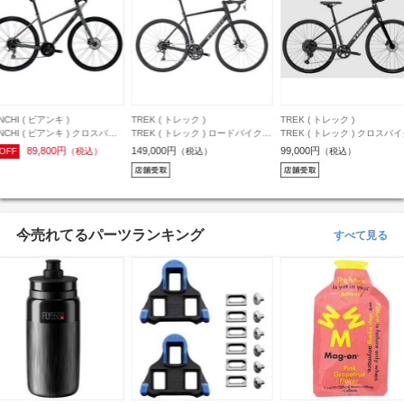
NCHI ( ビアンキ )
TREK ( トレック )
TREK ( トレック )
ANCHI ( ビアンキ ) クロスバイ
TREK ( トレック ) ロードバイク
TREK ( トレック ) クロスバ
 SPORT2 DISC ( C スポーツ2
DOMANE AL 2 Gen 4 ( ドマーネ
FX 2 STEPOVER GEN 4 カ
89,800円
149,000円
99,000円
OFF
（税込）
（税込）
（税込）
スク ) ロックサンド/ブラック
AL 2 Gen 4 ) マット ダークスター
ンダークグレー M ( 身長目安
ト/グロッシー 43 ( 身長目安
ブラック 54 ( 身長目安175cm前後
170cm前後 )
cm前後 )
)
今売れてるパーツランキング
すべて見る