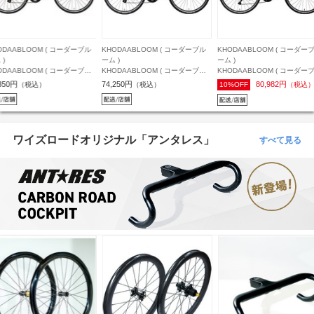
ODAABLOOM ( コーダーブル
KHODAABLOOM ( コーダーブル
KHODAABLOOM ( コーダー
 )
ーム )
ーム )
ODAABLOOM ( コーダーブル
KHODAABLOOM ( コーダーブル
KHODAABLOOM ( コーダー
 ) クロスバイク RAIL ST ( レ
ーム ) クロスバイク RAIL ACTIVE
ーム ) クロスバイク RAIL LIGH
350円
74,250円
80,982円
（税込）
（税込）
10%OFF
（税込
 エスティー ) マットブラック
( レイル アクティブ ) ミスティグ
レイル ライト ) ソリッドホワ
0 (身長目安175cm前後)
レー 400mm ( 身長目安165cm前
400mm ( 身長目安165cm前後 
後 )
ワイズロードオリジナル「アンタレス」
すべて見る