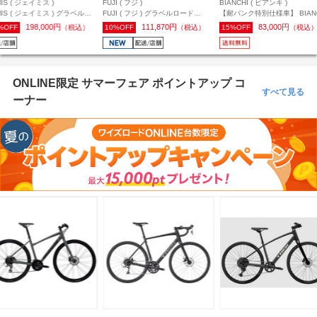
IS ( ジェイミス )
FUJI ( フジ )
BIANCHI ( ビアンキ )
MIS ( ジェイミス ) グラベルロ
FUJI ( フジ ) グラベルロード
【耐パンク特別仕様車】 BIAN
 RENEGADE S3 ( レネゲード
MILESDOVES ( マイルスダヴス )
( ビアンキ ) クロスバイク C
198,000円
111,870円
83,000円
%OFF
（税込）
10%OFF
（税込）
15%OFF
（税込
 ) ネイビーパール 54 ( 身長目安
ブロンズ 55 ( 身長目安175cm前後
SPORT1 ( C スポーツ1 ) チ
cm前後 )
)
テ/ダークターコイズフルグロ
ー 51 ( 身長目安175cm前後 )
ONLINE限定 サマーフェア ポイントアップ コ
すべて見る
ーナー