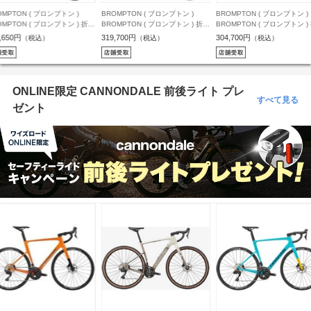
OMPTON ( ブロンプトン )
BROMPTON ( ブロンプトン )
BROMPTON ( ブロンプトン )
OMPTON ( ブロンプトン ) 折り
BROMPTON ( ブロンプトン ) 折り
BROMPTON ( ブロンプトン )
み自転車 C Line URBAN MID
たたみ自転車 C Line URBAN MID
たたみ自転車 C Line URBAN
,650円
319,700円
304,700円
（税込）
（税込）
（税込）
Cライン アーバン ミッド ) M4L
( Cライン アーバン ミッド ) M4R
LOW ( Cライン アーバン ロウ 
 クラウドメタリック (身長目安
4S リアキャリア付き プラム レッ
S4L 4S ターキッシュグリーン
-185cm)
ド (身長目安 145-185cm)
長目安 145-185cm)
ONLINE限定 CANNONDALE 前後ライト プレ
すべて見る
ゼント