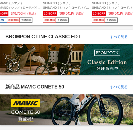
MANO ( シマノ )
SHIMANO ( シマノ )
SHIMANO ( シマノ )
IMANO ( シマノ ) ロードバイク
SHIMANO ( シマノ ) ロードバイク
SHIMANO ( シマノ ) ロード
イール(ディスクブレーキ用)
用ホイール(ディスクブレーキ用)
用ホイール(ディスクブレーキ用
248,756円
388,541円
388,541円
%OFF
（税込）
10%OFF
（税込）
10%OFF
（税込
-R9370-C99-TL-F チューブレ
WH-R9370-C60-TL-R チューブレ
WH-R9370-C50-TL-F チュー
DURA-ACE ( デュラエース ) フ
ス DURA-ACE ( デュラエース ) 前
ス DURA-ACE ( デュラエース 
ントのみ
後セット
後セット
BROMPON C LINE CLASSIC EDT
すべて見る
新商品 MAVIC COMETE 50
すべて見る