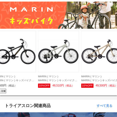
IN ( マリン )
MARIN ( マリン )
MARIN ( マリン )
RIN ( マリン ) キッズバイク
MARIN ( マリン ) キッズバイク
MARIN ( マリン ) キッズバイ
NKY JR 20 SS ( ドンキージュ
DONKY JR 20 6S ( ドンキージュ
DONKY JR 22 6S ( ドンキ
600円
48,510円
49,500円
（税込）
10%OFF
（税込）
10%OFF
（税込
 20 シングルスピード ) マッ
ニア 20 6スピード ) マットグレー
ニア 22 6スピード ) マットモ
ラック ワンサイズ (身長目安
ワンサイズ (身長目安110-130cm)
ンサイズ (身長目安115-135cm
-130cm)
トライアスロン関連商品
すべて見る