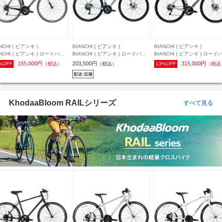
NCHI ( ビアンキ )
BIANCHI ( ビアンキ )
BIANCHI ( ビアンキ )
ANCHI ( ビアンキ ) ロードバイ
BIANCHI ( ビアンキ ) ロードバイ
BIANCHI ( ビアンキ ) ロード
IA NIRONE 7 105 11S ( ビア
ク VIA NIRONE7 DISC ( ヴィアニ
ク SPRINT DISC ( スプリント
155,000円
203,500円
315,000円
%OFF
（税込）
（税込）
13%OFF
（税込
ーネ 7 105 11スピード ) シリ
ローネセブン ディスク ) SORA 9s
ィスク ) 105 機械式 12S SZ
ブラック/チタニウムシルバー
チェレステ / チタニウムシルバー
トグレー 50 (適応身長目安165
グロッシー 53 ( 身長目安
ロゴ 47 (適応身長目安160cm前後)
前後)
cm前後 )
KhodaaBloom RAILシリーズ
すべて見る