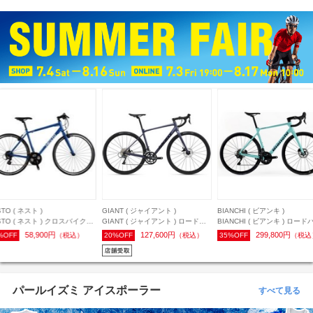
TO ( ネスト )
GIANT ( ジャイアント )
BIANCHI ( ビアンキ )
STO ( ネスト ) クロスバイク
GIANT ( ジャイアント ) ロードバ
BIANCHI ( ビアンキ ) ロード
IT ( リミット ) ブルー 380 ( 身
イク CONTEND AR 4 ( コンテン
ク INFINITO 105 12S ( イン
58,900円
127,600円
299,800円
%OFF
（税込）
20%OFF
（税込）
35%OFF
（税込
安150cm前後 )
ド AR 4 ) ミルキーウェイ 410XS
ニット 105 12S ) チェレステ
(身長目安165cm前後)
ックフルグロッシー 53 ( 身
170cm前後 )
パールイズミ アイスポーラー
すべて見る