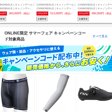
NNONDALE ( キャノンデール )
CANNONDALE ( キャノンデール )
CANNONDALE ( キャノンデー
NNONDALE ( キャノンデール )
CANNONDALE ( キャノンデール )
CANNONDALE ( キャノンデー
ドバイク SUPER 6 EVO 4 (
グラベルロード TOPSTONE
ロードバイク SUPER 6 EVO 3
363,000円
513,000円
496,000円
%OFF
（税込）
10%OFF
（税込）
20%OFF
（税込
パー 6 エヴォ 4 ) 105 機械式
CARBON 3 GRX 2X ( トップスト
スーパー 6 エヴォ 3 ) 105 Di2
sp オレンジ 48 ( 適正身長160-
ーン カーボン スリー GRXツーバ
12sp Ion Blue ( イオンブルー 
cm前後 )
イ ) チョーク 51 (身長目安170cm
( 適正身長165-175cm前後 )
前後)
ONLINE限定 サマーフェア キャンペーンコー
すべて見る
ド対象商品