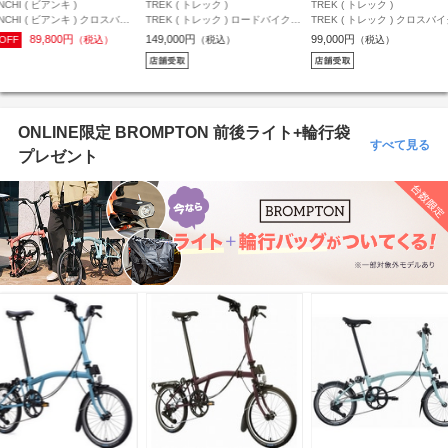
NCHI ( ビアンキ )
TREK ( トレック )
TREK ( トレック )
ANCHI ( ビアンキ ) クロスバイ
TREK ( トレック ) ロードバイク
TREK ( トレック ) クロスバ
 SPORT2 DISC ( C スポーツ2
DOMANE AL 2 Gen 4 ( ドマーネ
FX 2 STEPOVER GEN 4 カ
89,800円
149,000円
99,000円
OFF
（税込）
（税込）
（税込）
スク ) ロックサンド/ブラック
AL 2 Gen 4 ) マット ダークスター
ンダークグレー M ( 身長目安
ト/グロッシー 43 ( 身長目安
ブラック 54 ( 身長目安175cm前後
170cm前後 )
cm前後 )
)
ONLINE限定 BROMPTON 前後ライト+輪行袋
すべて見る
プレゼント