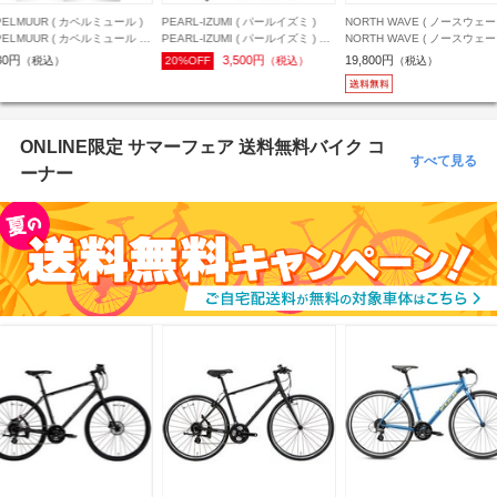
PELMUUR ( カペルミュール )
PEARL-IZUMI ( パールイズミ )
NORTH WAVE ( ノースウェー
PELMUUR ( カペルミュール )
PEARL-IZUMI ( パールイズミ ) ア
NORTH WAVE ( ノースウェー
ナーパンツ メッシュインナー
ームカバー コールド シェイド ア
ビンディングシューズ SONIC
30円
3,500円
19,800円
（税込）
20%OFF
（税込）
（税込）
ツ スタンダードパッド ブラッ
ームカバー ホワイト S レディース
PLUS ( ソニック プラス ) ブ
M
ク/ライトグレー 40 ( 25.4cm )
ONLINE限定 サマーフェア 送料無料バイク コ
すべて見る
ーナー