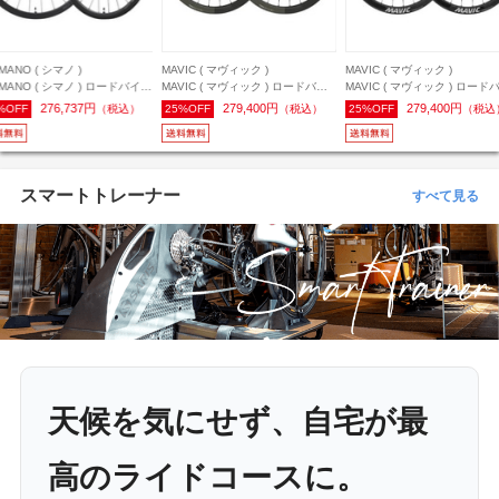
MANO ( シマノ )
MAVIC ( マヴィック )
MAVIC ( マヴィック )
IMANO ( シマノ ) ロードバイク
MAVIC ( マヴィック ) ロードバイ
MAVIC ( マヴィック ) ロード
イール(ディスクブレーキ用)
ク用ホイール(ディスクブレーキ用)
ク用ホイール(ディスクブレー
276,737円
279,400円
279,400円
%OFF
（税込）
25%OFF
（税込）
25%OFF
（税込
R9270-C36-TL DURA-ACE (
COSMIC SLR 45 DISC 23mm ( コ
COSMIC SLR 45 DISC 23mm
ラエース ) R9200シリーズ 前
スミック SLR45 ディスク ) 前後
スミック SLR45 ディスク ) 
ット/シマノHGスプライン L2
セット SSC SMU 日本限定 シマノ
セット シマノHG / 700C
のみ /700C(622x21C) [推奨タ
HG / 700C (622x23TC)［推奨タイ
(622x23TC)［推奨タイヤサイ
幅:25-32mm]
ヤサイズ:28-64mm］
ズ:28-64mm］
スマートトレーナー
すべて見る
天候を気にせず、自宅が最
高のライドコースに。