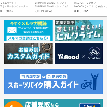
TE ( エリート )
SHIMANO SMALL ( シマノ )
MAG-ON ( マグオン )
ITE ( エリート ) ウォーターボ
SHIMANO SMALL ( シマノ ) クリ
MAG-ON ( マグオン ) 食品 
FLY TEX BOTTLE ( フライ
ート SM-SH12 SPD-SLクリート
ージェル ピンクグレープフル
00円
2,618円
330円
（税込）
（税込）
（税込）
クス ボトル ) ブラック 550ml
セット フロントセンターピボッテ
ィングモード ブルー