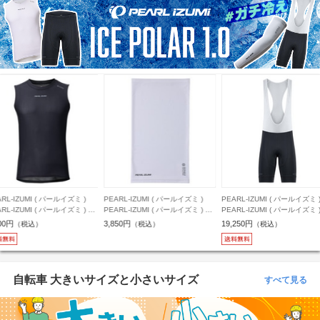
RL-IZUMI ( パールイズミ )
PEARL-IZUMI ( パールイズミ )
PEARL-IZUMI ( パールイズミ 
RL-IZUMI ( パールイズミ ) ノ
PEARL-IZUMI ( パールイズミ ) ネ
PEARL-IZUMI ( パールイズミ 
リーブインナー 161 アイスポ
ックウェア 482 アイスポーラー
ブショーツ T260-3DR アイ
00円
3,850円
19,250円
（税込）
（税込）
（税込）
ー メッシュ ノースリーブ ブ
ネックカバー ホワイト フリーサイ
ラー レーサービブパンツ ブ
ク L
ズ
3L
自転車 大きいサイズと小さいサイズ
すべて見る